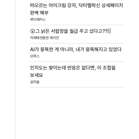
떠오르는 아이크림 강자, 닥터멜락신 상세페이지
완벽 해부
뷰티해커스
😮그 낡은 서랍장을 월급 주고 샀다고??🗄️
미래에셋증권 매거진
AI가 뭉뚝한 게 아니라, 내가 뭉뚝해지고 있었다
브루스
인지도는 쌓이는데 반응은 없다면, 이 조합을
보세요
심미솔