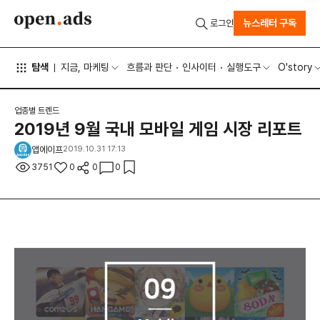
뉴스레터 구독
로그인
탐색
지금, 마케팅
흐름과 판단
인사이터
실행도구
O'story
업종별 트렌드
2019년 9월 국내 모바일 게임 시장 리포트
앱에이프
2019.10.31 17:13
3751
0
0
0