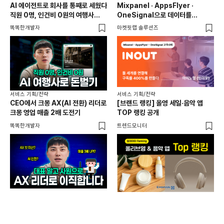
AI 에이전트로 회사를 통째로 세웠다
Mixpanel · AppsFlyer ·
6년
직원 0명, 인건비 0원의 여행사
OneSignal으로 데이터를
제작기
연결하고, 구독 전환율 400%를
똑똑한개발자
마켓핏랩 솔루션즈
애디
만든 마이노멀(인아웃)
서비스 기획/전략
서비스 기획/전략
서비
CEO에서 크몽 AX(AI 전환) 리더로
[브랜드 랭킹] 올영 세일·음악 앱
출시
크몽 영업 매출 2배 도전기
TOP 랭킹 공개
전혀
똑똑한개발자
트렌드모니터
플랜