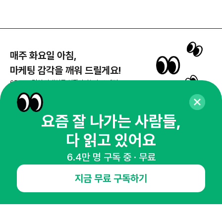
매주 화요일 아침,
마케팅 감각을 깨워 드릴게요!
65,043명의 마케터를 성장시키는 뉴스레터
뉴스레터 구독하기
요즘 잘 나가는 사람들,
다 읽고 있어요
NHN AD
6.4만 명 구독 중 · 무료
지금 무료 구독하기
오픈애즈란
공지사항
제휴문의
인사이터 신청
뉴스레터
광고안내
경기도 성남시 분당구 대왕판교로645번길 16
대표 : 심도섭