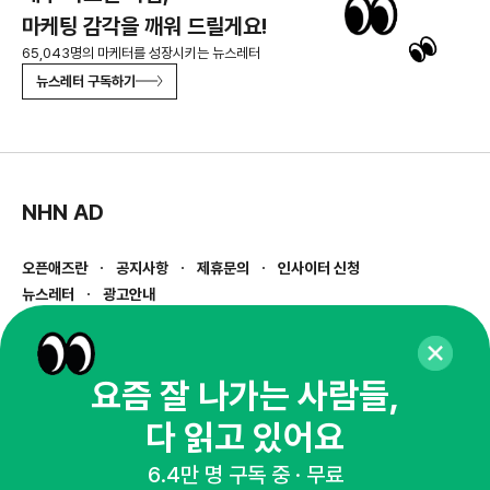
마케팅 감각을 깨워 드릴게요!
65,043명의 마케터를 성장시키는 뉴스레터
뉴스레터 구독하기
NHN AD
오픈애즈란
공지사항
제휴문의
인사이터 신청
뉴스레터
광고안내
경기도 성남시 분당구 대왕판교로645번길 16
대표 : 심도섭
사업자등록번호 : 144-81-27690(
사업자정보확인
)
요즘 잘 나가는 사람들,
통신판매업신고번호 : 2014-경기성남-1023
다 읽고 있어요
호스팅서비스사업자 : 오픈애즈
서비스•광고 문의 :
1800-2198
6.4만 명 구독 중 · 무료
이메일 :
openads@openads.co.kr