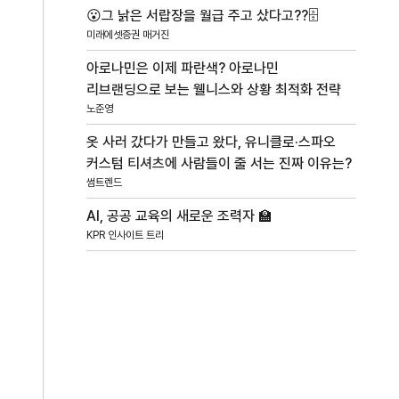
😮그 낡은 서랍장을 월급 주고 샀다고??🗄️
미래에셋증권 매거진
아로나민은 이제 파란색? 아로나민
리브랜딩으로 보는 웰니스와 상황 최적화 전략
노준영
옷 사러 갔다가 만들고 왔다, 유니클로·스파오
커스텀 티셔츠에 사람들이 줄 서는 진짜 이유는?
썸트렌드
AI, 공공 교육의 새로운 조력자 🏫
KPR 인사이트 트리