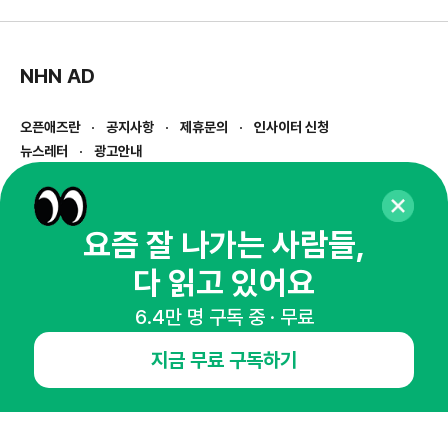
NHN AD
오픈애즈란
공지사항
제휴문의
인사이터 신청
뉴스레터
광고안내
경기도 성남시 분당구 대왕판교로645번길 16
대표 : 심도섭
사업자등록번호 : 144-81-27690(
사업자정보확인
)
요즘 잘 나가는 사람들,
통신판매업신고번호 : 2014-경기성남-1023
다 읽고 있어요
호스팅서비스사업자 : 오픈애즈
서비스•광고 문의 :
1800-2198
6.4만 명 구독 중 · 무료
이메일 :
openads@openads.co.kr
지금 무료 구독하기
이용약관
개인정보처리방침
instagram
thread
kakaotalk