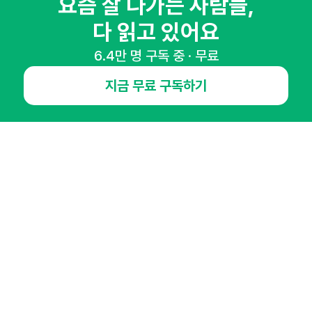
요즘 잘 나가는 사람들,
마케팅 감각을 깨워 드릴게요!
다 읽고 있어요
65,043명의 마케터를 성장시키는 뉴스레터
6.4만 명 구독 중 · 무료
뉴스레터 구독하기
지금 무료 구독하기
NHN AD
오픈애즈란
공지사항
제휴문의
인사이터 신청
뉴스레터
광고안내
경기도 성남시 분당구 대왕판교로645번길 16
대표 : 심도섭
사업자등록번호 : 144-81-27690(
사업자정보확인
)
통신판매업신고번호 : 2014-경기성남-1023
호스팅서비스사업자 : 오픈애즈
서비스•광고 문의 :
1800-2198
이메일 :
openads@openads.co.kr