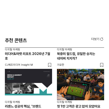
더보기
추천 콘텐츠
디지털 마케팅
디지털 마케팅
디지
미디어&마켓 리포트 2026년 7월
북중미 월드컵, 유일한 승자는
브
호
네이버 치지직?
팬
CJ메조미디어 Insight M
기묘한
유크
디지털 마케팅
디지털 마케팅
리센느 성공의 핵심, '브랜드
첫 1만 고객은 광고 없이 모았어요