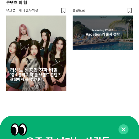
콘텐츠'의 힘
유크랩마케터 선우의성
플랜브로
디지
AI
쇼핑
똑똑
매주 화요일 아침,