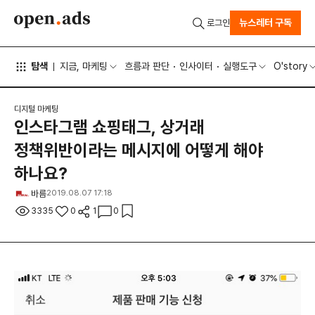
뉴스레터 구독
로그인
탐색
지금, 마케팅
흐름과 판단
인사이터
실행도구
O'story
디지털 마케팅
인스타그램 쇼핑태그, 상거래
정책위반이라는 메시지에 어떻게 해야
하나요?
바름
2019.08.07 17:18
3335
0
1
0