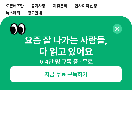
오픈애즈란
공지사항
제휴문의
인사이터 신청
뉴스레터
광고안내
경기도 성남시 분당구 대왕판교로645번길 16
대표 : 심도섭
사업자등록번호 : 144-81-27690(
사업자정보확인
)
요즘 잘 나가는 사람들,
통신판매업신고번호 : 2014-경기성남-1023
다 읽고 있어요
호스팅서비스사업자 : 오픈애즈
서비스•광고 문의 :
1800-2198
6.4만 명 구독 중 · 무료
이메일 :
openads@openads.co.kr
지금 무료 구독하기
이용약관
개인정보처리방침
instagram
thread
kakaotalk
© NHN AD. All rights reserved.