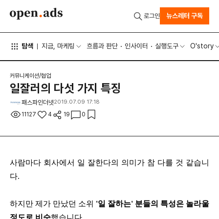
뉴스레터 구독
로그인
탐색
지금, 마케팅
흐름과 판단
인사이터
실행도구
O'story
커뮤니케이션/협업
일잘러의 다섯 가지 특징
패스파인더넷
2019.07.09 17:18
11127
4
19
0
사람마다 회사에서 일 잘한다의 의미가 참 다를 것 같습니
다.
하지만 제가 만났던 소위
'일 잘하는' 분들의 특성은 놀라울
정도로 비슷
했습니다.