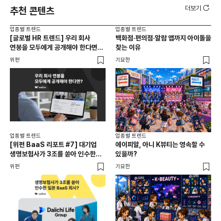
더보기
추천 콘텐츠
업종별 트렌드
업종별 트렌드
업종
[글로벌 HR 트렌드] 우리 회사
백화점·편의점·알람 앱까지 아이돌을
드라
연봉을 모두에게 공개해야 한다면? |
찾는 이유
진
급여 투명성 법, 해외 사례, 연봉
위펀
기묘한
기묘
공개, 채용 공고
업종별 트렌드
업종별 트렌드
업종
[위펀 BaaS 리포트 #7] 대기업
에이피알, 아니 K뷰티는 영속할 수
민음
생명보험사가 3조를 쏟아 인수한
있을까?
달
일본 BaaS 회사의 정체는?
위펀
기묘한
기묘