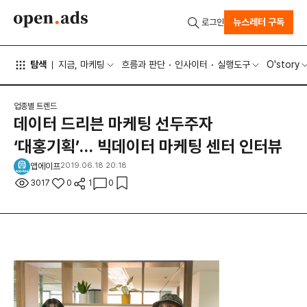
뉴스레터 구독
로그인
탐색
지금, 마케팅
흐름과 판단
인사이터
실행도구
O'story
업종별 트렌드
데이터 드리븐 마케팅 선두주자
‘대홍기획’… 빅데이터 마케팅 센터 인터뷰
앱에이프
2019.06.18 20:18
3017
0
1
0