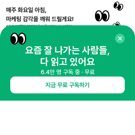
매주 화요일 아침,
마케팅 감각을 깨워 드릴게요!
65,043명의 마케터를 성장시키는 뉴스레터
뉴스레터 구독하기
요즘 잘 나가는 사람들,
다 읽고 있어요
NHN AD
6.4만 명 구독 중 · 무료
지금 무료 구독하기
오픈애즈란
공지사항
제휴문의
인사이터 신청
뉴스레터
광고안내
경기도 성남시 분당구 대왕판교로645번길 16
대표 : 심도섭
사업자등록번호 : 144-81-27690(
사업자정보확인
)
통신판매업신고번호 : 2014-경기성남-1023
호스팅서비스사업자 : 오픈애즈