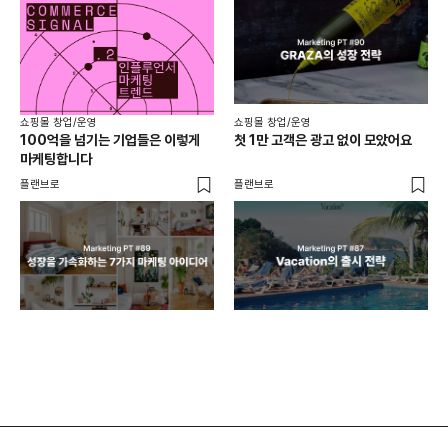
쇼핑몰 창업/운영
쇼핑몰 창업/운영
쇼핑
100억을 넘기는 기업들은 이렇게
첫 1만 고객은 광고 없이 모았어요
올리
마케팅합니다
넘
플랜브로
플랜브로
이숲 