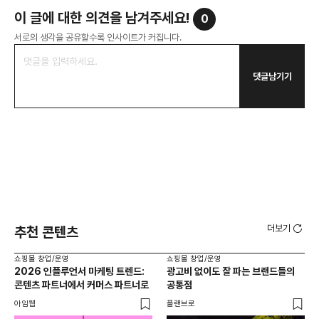
이 글에 대한 의견을 남겨주세요!
0
서로의 생각을 공유할수록 인사이트가 커집니다.
댓글남기기
더보기
추천 콘텐츠
쇼핑몰 창업/운영
쇼핑몰 창업/운영
쇼핑
2026 인플루언서 마케팅 트렌드:
광고비 없이도 잘 파는 브랜드들의
후
콘텐츠 파트너에서 커머스 파트너로
공통점
프롬
아임웹
플랜브로
와디