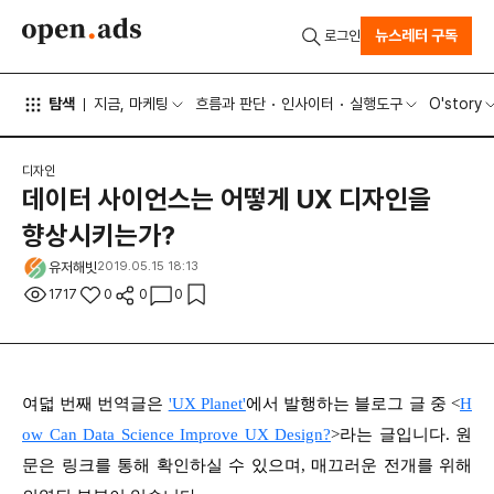
뉴스레터 구독
로그인
탐색
지금, 마케팅
흐름과 판단
인사이터
실행도구
O'story
디자인
데이터 사이언스는 어떻게 UX 디자인을
향상시키는가?
유저해빗
2019.05.15 18:13
1717
0
0
0
여덟 번째 번역글은
'UX Planet'
에서 발행하는 블로그 글 중 <
H
ow Can Data Science Improve UX Design?
>라는 글입니다. 원
문은 링크를 통해 확인하실 수 있으며, 매끄러운 전개를 위해