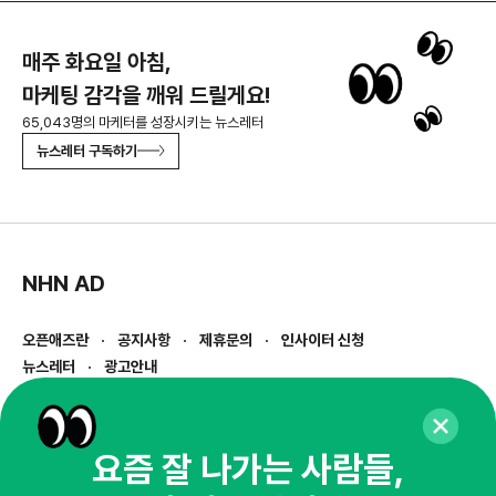
매주 화요일 아침,
마케팅 감각을 깨워 드릴게요!
65,043명의 마케터를 성장시키는 뉴스레터
뉴스레터 구독하기
NHN AD
오픈애즈란
공지사항
제휴문의
인사이터 신청
뉴스레터
광고안내
경기도 성남시 분당구 대왕판교로645번길 16
대표 : 심도섭
사업자등록번호 : 144-81-27690(
사업자정보확인
)
요즘 잘 나가는 사람들,
통신판매업신고번호 : 2014-경기성남-1023