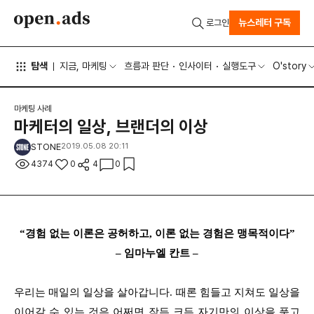
뉴스레터 구독
로그인
탐색
지금, 마케팅
흐름과 판단
인사이터
실행도구
O'story
마케팅 사례
마케터의 일상, 브랜더의 이상
STONE
2019.05.08 20:11
4374
0
4
0
“경험 없는 이론은 공허하고, 이론 없는 경험은 맹목적이다”
– 임마누엘 칸트 –
우리는 매일의 일상을 살아갑니다. 때론 힘들고 지쳐도 일상을
이어갈 수 있는 것은 어쩌면 작든 크든 자기만의 이상을 품고