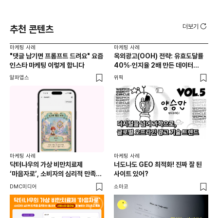
더보기
추천 콘텐츠
마케팅 사례
마케팅 사례
마케
"댓글 남기면 프롬프트 드려요" 요즘
옥외광고(OOH) 전략: 유효도달률
무
인스타 마케팅 이렇게 합니다
40%·인지율 2배 만든 데이터
‘댓
활용법 | 애드타입 양승만 이사
브
알파앱스
위픽
DM
마케
독립
마케팅 사례
마케팅 사례
출
닥터나우의 가상 비만치료제
너도나도 GEO 최적화! 진짜 잘 된
와디
‘마음자로’, 소비자의 심리적 만족을
사이트 있어?
충족하는 동시에 서비스의 접근성을
DMC미디어
소마코
높이는 콘텐츠로 호평