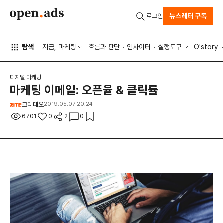
뉴스레터 구독
로그인
탐색
지금, 마케팅
흐름과 판단
인사이터
실행도구
O'story
디지털 마케팅
마케팅 이메일: 오픈율 & 클릭률
크리테오
2019.05.07 20:24
6701
0
2
0