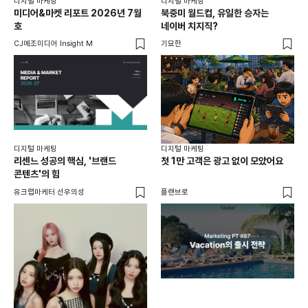
디지털 마케팅
디지털 마케팅
디지
미디어&마켓 리포트 2026년 7월
북중미 월드컵, 유일한 승자는
브
호
네이버 치지직?
팬
CJ메조미디어 Insight M
기묘한
유크
디지털 마케팅
디지털 마케팅
리센느 성공의 핵심, '브랜드
첫 1만 고객은 광고 없이 모았어요
콘텐츠'의 힘
유크랩마케터 선우의성
플랜브로
디지
AI
쇼핑
똑똑