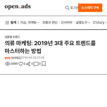
뉴스레터 구독
로그인
탐색
지금, 마케팅
흐름과 판단
인사이터
실행도구
O'story
업종별 트렌드
의류 마케팅: 2019년 3대 주요 트렌드를
마스터하는 방법
크리테오
2019.04.29 21:09
2986
0
0
0