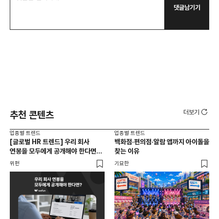
댓글남기기
더보기
추천 콘텐츠
업종별 트렌드
업종별 트렌드
업종
[글로벌 HR 트렌드] 우리 회사
백화점·편의점·알람 앱까지 아이돌을
드라
연봉을 모두에게 공개해야 한다면? |
찾는 이유
진
급여 투명성 법, 해외 사례, 연봉
위펀
기묘한
기묘
공개, 채용 공고