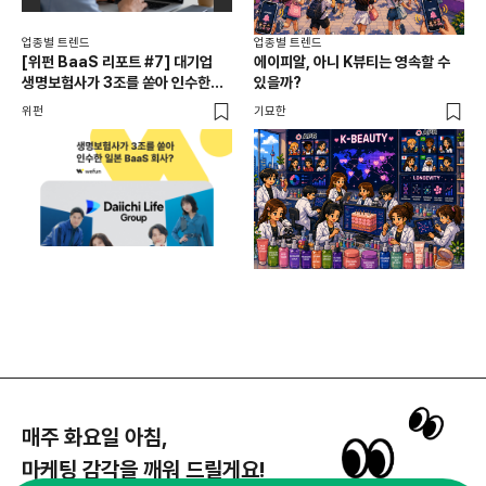
업종별 트렌드
업종별 트렌드
업종
[위펀 BaaS 리포트 #7] 대기업
에이피알, 아니 K뷰티는 영속할 수
민음
생명보험사가 3조를 쏟아 인수한
있을까?
달
일본 BaaS 회사의 정체는?
위펀
기묘한
기묘
매주 화요일 아침,
마케팅 감각을 깨워 드릴게요!