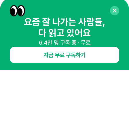
65,043명의 마케터를 성장시키는 뉴스레터
뉴스레터 구독하기
요즘 잘 나가는 사람들,
다 읽고 있어요
6.4만 명 구독 중 · 무료
NHN AD
지금 무료 구독하기
오픈애즈란
공지사항
제휴문의
인사이터 신청
뉴스레터
광고안내
경기도 성남시 분당구 대왕판교로645번길 16
대표 : 심도섭
사업자등록번호 : 144-81-27690(
사업자정보확인
)
통신판매업신고번호 : 2014-경기성남-1023
호스팅서비스사업자 : 오픈애즈
서비스•광고 문의 :
1800-2198
이메일 :
openads@openads.co.kr