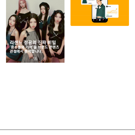
페이
동
브
유크