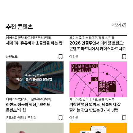
더보기
추천 콘텐츠
페이스북/인스타그램/유튜브/틱톡
페이스북/인스타그램/유튜브/틱톡
페이
세계 1위 유튜버가 초콜릿을 파는 법
2026 인플루언서 마케팅 트렌드:
브
콘텐츠 파트너에서 커머스 파트너로
팬
플랜브로
아임웹
유크
페이스북/인스타그램/유튜브/틱톡
페이스북/인스타그램/유튜브/틱톡
리센느 성공의 핵심, '브랜드
거창한 영상 없이도, 틱톡에서 잘
콘텐츠'의 힘
팔리는 광고 만드는 3가지 방법
유크랩마케터 선우의성
아임웹