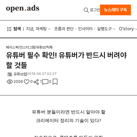
뉴스레터 구독
로그인
탐색
지금, 마케팅
흐름과 판단
인사이터
실행도구
O'story
페이스북/인스타그램/유튜브/틱톡
유튜버 필수 확인! 유튜버가 반드시 버려야
할 것들
유튜브랩
2019.04.27 02:27
2006
0
1
0
유튜버 분들이라면 반드시 알아야 할

크리에이터 정리의 기술이 있다?
