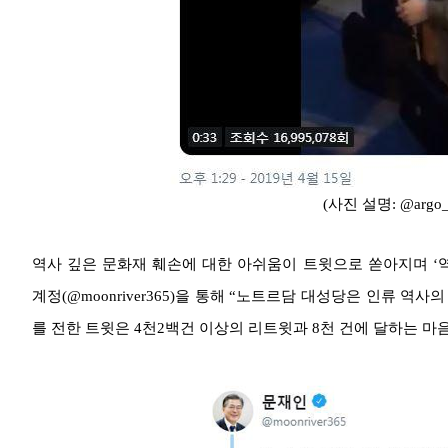
(사진 설명: @argo_
역사 깊은 문화재 훼손에 대한 아쉬움이 트윗으로 쏟아지며 ‘
계정(@moonriver365)을 통해 “노트르담 대성당은 인류 역
를 전한 트윗은 4천2백건 이상의 리트윗과 8천 건에 달하는 마