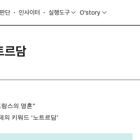
 판단
인사이터
실행도구
O'story
트르담
프랑스의 영혼”
화제의 키워드 ‘노트르담’