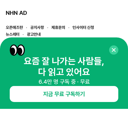
NHN AD
오픈애즈란
공지사항
제휴문의
인사이터 신청
뉴스레터
광고안내
경기도 성남시 분당구 대왕판교로645번길 16
대표 : 심도섭
사업자등록번호 : 144-81-27690(
사업자정보확인
)
요즘 잘 나가는 사람들,
통신판매업신고번호 : 2014-경기성남-1023
다 읽고 있어요
호스팅서비스사업자 : 오픈애즈
서비스•광고 문의 :
1800-2198
6.4만 명 구독 중 · 무료
이메일 :
openads@openads.co.kr
지금 무료 구독하기
이용약관
개인정보처리방침
instagram
thread
kakaotalk
© NHN AD. All rights reserved.