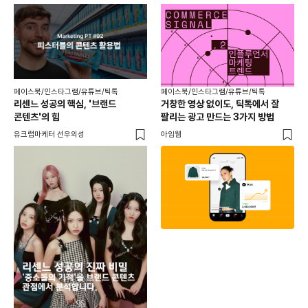
페이스북/인스타그램/유튜브/틱톡
페이스북/인스타그램/유튜브/틱톡
리센느 성공의 핵심, '브랜드
거창한 영상 없이도, 틱톡에서 잘
콘텐츠'의 힘
팔리는 광고 만드는 3가지 방법
유크랩마케터 선우의성
아임웹
페이
동
브
유크