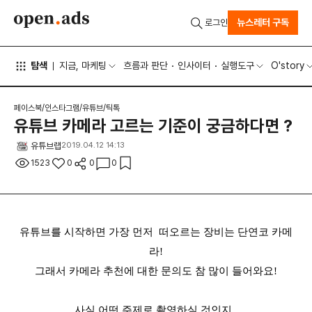
뉴스레터 구독
로그인
탐색
지금, 마케팅
흐름과 판단
인사이터
실행도구
O'story
페이스북/인스타그램/유튜브/틱톡
유튜브 카메라 고르는 기준이 궁금하다면 ?
유튜브랩
2019.04.12 14:13
1523
0
0
0
유튜브를 시작하면 가장 먼저  떠오르는 장비는 단연코 카메
라!

그래서 카메라 추천에 대한 문의도 참 많이 들어와요!

사실 어떤 주제로 촬영하실 것인지, 
