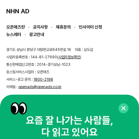
NHN AD
오픈애즈란
공지사항
제휴문의
인사이터 신청
뉴스레터
광고안내
경기도 성남시 분당구 대왕판교로645번길 16
대표 : 심도섭
사업자등록번호 : 144-81-27690(
사업자정보확인
)
통신판매업신고번호 : 2014-경기성남-1023
호스팅서비스사업자 : 오픈애즈
서비스•광고 문의 :
1800-2198
이메일 :
openads@openads.co.kr
이용약관
개인정보처리방침
instagram
thread
kakaotalk
요즘 잘 나가는 사람들,
다 읽고 있어요
© NHN AD. All rights reserved.