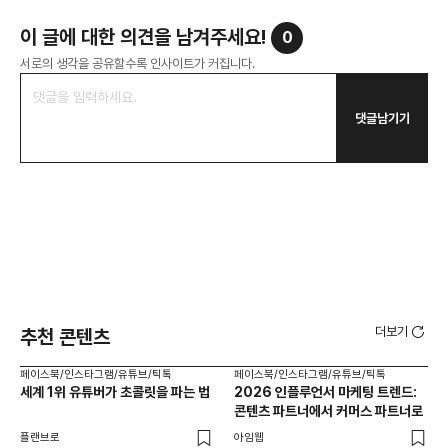
이 글에 대한 의견을 남겨주세요!
0
서로의 생각을 공유할수록 인사이트가 커집니다.
댓글남기기
더보기
추천 콘텐츠
페이스북/인스타그램/유튜브/틱톡
페이스북/인스타그램/유튜브/틱톡
페이
세계 1위 유튜버가 초콜릿을 파는 법
2026 인플루언서 마케팅 트렌드:
브
콘텐츠 파트너에서 커머스 파트너로
팬
플랜브로
아임웹
유크