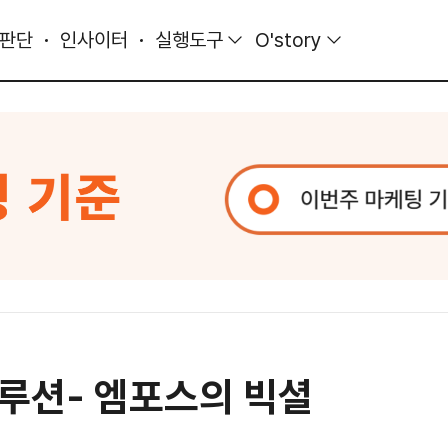
 판단
인사이터
실행도구
O'story
루션- 엠포스의 빅셜