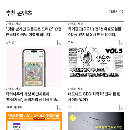
더보기
추천 콘텐츠
마케팅 사례
마케팅 사례
마케
"댓글 남기면 프롬프트 드려요" 요즘
옥외광고(OOH) 전략: 유효도달률
무
인스타 마케팅 이렇게 합니다
40%·인지율 2배 만든 데이터
‘댓
활용법 | 애드타입 양승만 이사
브
알파앱스
위픽
DM
마케
독립
마케팅 사례
마케팅 사례
출
닥터나우의 가상 비만치료제
너도나도 GEO 최적화! 진짜 잘 된
와디
‘마음자로’, 소비자의 심리적 만족을
사이트 있어?
충족하는 동시에 서비스의 접근성을
DMC미디어
소마코
높이는 콘텐츠로 호평