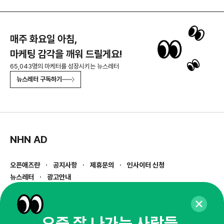
매주 화요일 아침,
마케팅 감각을 깨워 드릴게요!
65,043명의 마케터를 성장시키는 뉴스레터
뉴스레터 구독하기
NHN AD
오픈애즈란
공지사항
제휴문의
인사이터 신청
뉴스레터
광고안내
경기도 성남시 분당구 대왕판교로645번길 16
대표 : 심도섭
사업자등록번호 : 144-81-27690(
사업자정보확인
)
요즘 잘 나가는 사람들,