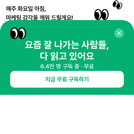
매주 화요일 아침,
마케팅 감각을 깨워 드릴게요!
65,043명의 마케터를 성장시키는 뉴스레터
뉴스레터 구독하기
요즘 잘 나가는 사람들,
다 읽고 있어요
6.4만 명 구독 중 · 무료
NHN AD
지금 무료 구독하기
오픈애즈란
공지사항
제휴문의
인사이터 신청
뉴스레터
광고안내
경기도 성남시 분당구 대왕판교로645번길 16
대표 : 심도섭
사업자등록번호 : 144-81-27690(
사업자정보확인
)
통신판매업신고번호 : 2014-경기성남-1023
호스팅서비스사업자 : 오픈애즈