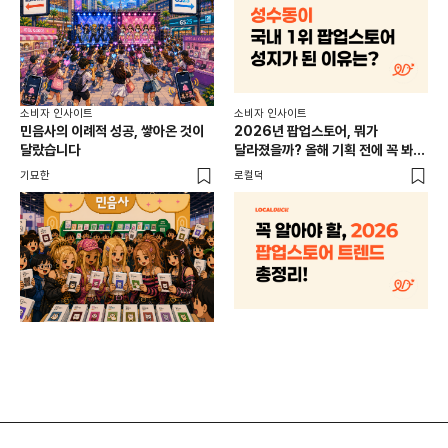
소비
소비자 인사이트
소비자 인사이트
CR
민음사의 이례적 성공, 쌓아온 것이
2026년 팝업스토어, 뭐가
개
달랐습니다
달라졌을까? 올해 기획 전에 꼭 봐야
할 트렌드 4가지
DX
기묘한
로컬덕