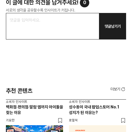
이 글에 대한 의견을 남겨주세요!
0
서로의 생각을 공유할수록 인사이트가 커집니다.
댓글남기기
더보기
추천 콘텐츠
소비자 인사이트
소비자 인사이트
소비
백화점·편의점·알람 앱까지 아이돌을
성수동이 국내 팝업스토어 No.1
외국
찾는 이유
성지가 된 이유는?
남
이
기묘한
로컬덕
썸트