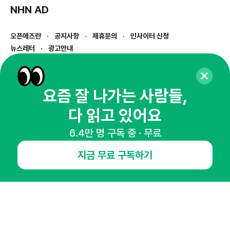
NHN AD
오픈애즈란
공지사항
제휴문의
인사이터 신청
뉴스레터
광고안내
경기도 성남시 분당구 대왕판교로645번길 16
대표 : 심도섭
사업자등록번호 : 144-81-27690(
사업자정보확인
)
요즘 잘 나가는 사람들,
통신판매업신고번호 : 2014-경기성남-1023
다 읽고 있어요
호스팅서비스사업자 : 오픈애즈
서비스•광고 문의 :
1800-2198
6.4만 명 구독 중 · 무료
이메일 :
openads@openads.co.kr
지금 무료 구독하기
이용약관
개인정보처리방침
instagram
thread
kakaotalk
© NHN AD. All rights reserved.