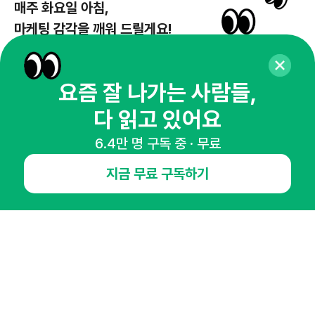
매주 화요일 아침,
마케팅 감각을 깨워 드릴게요!
65,043명의 마케터를 성장시키는 뉴스레터
뉴스레터 구독하기
요즘 잘 나가는 사람들,
다 읽고 있어요
6.4만 명 구독 중 · 무료
NHN AD
지금 무료 구독하기
오픈애즈란
공지사항
제휴문의
인사이터 신청
뉴스레터
광고안내
경기도 성남시 분당구 대왕판교로645번길 16
대표 : 심도섭
사업자등록번호 : 144-81-27690(
사업자정보확인
)
통신판매업신고번호 : 2014-경기성남-1023
호스팅서비스사업자 : 오픈애즈
서비스•광고 문의 :
1800-2198