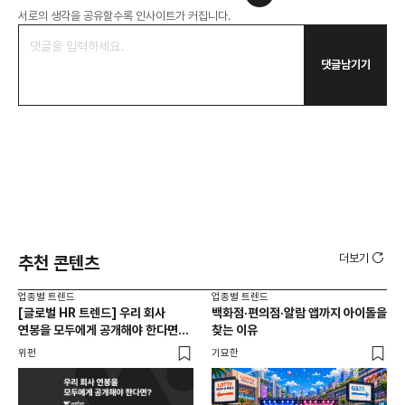
서로의 생각을 공유할수록 인사이트가 커집니다.
댓글남기기
더보기
추천 콘텐츠
업종별 트렌드
업종별 트렌드
업종
[글로벌 HR 트렌드] 우리 회사
백화점·편의점·알람 앱까지 아이돌을
드라
연봉을 모두에게 공개해야 한다면? |
찾는 이유
진
급여 투명성 법, 해외 사례, 연봉
위펀
기묘한
기묘
공개, 채용 공고