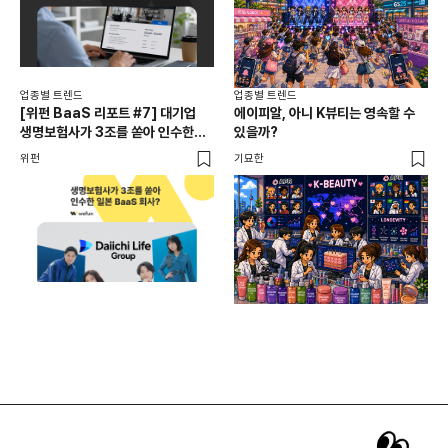
업종별 트렌드
업종별 트렌드
업종
[위펀 BaaS 리포트 #7] 대기업
에이피알, 아니 K뷰티는 영속할 수
민음
생명보험사가 3조를 쏟아 인수한
있을까?
달
일본 BaaS 회사의 정체는?
위펀
기묘한
기묘