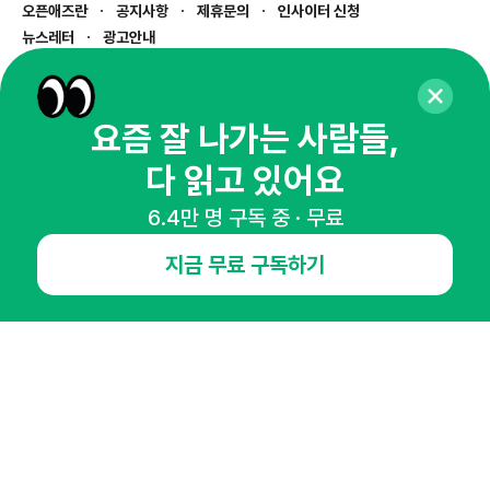
오픈애즈란
공지사항
제휴문의
인사이터 신청
뉴스레터
광고안내
경기도 성남시 분당구 대왕판교로645번길 16
대표 : 심도섭
사업자등록번호 : 144-81-27690(
사업자정보확인
)
요즘 잘 나가는 사람들,
통신판매업신고번호 : 2014-경기성남-1023
다 읽고 있어요
호스팅서비스사업자 : 오픈애즈
서비스•광고 문의 :
1800-2198
6.4만 명 구독 중 · 무료
이메일 :
openads@openads.co.kr
지금 무료 구독하기
이용약관
개인정보처리방침
instagram
thread
kakaotalk
© NHN AD. All rights reserved.