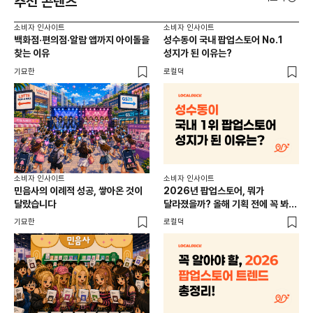
추천 콘텐츠
소비자 인사이트
소비자 인사이트
소비
백화점·편의점·알람 앱까지 아이돌을
성수동이 국내 팝업스토어 No.1
외국
찾는 이유
성지가 된 이유는?
남
이
기묘한
로컬덕
썸트
소비
소비자 인사이트
소비자 인사이트
CR
민음사의 이례적 성공, 쌓아온 것이
2026년 팝업스토어, 뭐가
개
달랐습니다
달라졌을까? 올해 기획 전에 꼭 봐야
할 트렌드 4가지
DX
기묘한
로컬덕