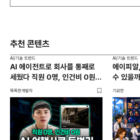
추천 콘텐츠
AI/기술 트렌드
AI/기술 트렌드
AI 에이전트로 회사를 통째로
에이피알,
세웠다 직원 0명, 인건비 0원의
수 있을까
여행사 제작기
똑똑한개발자
기묘한