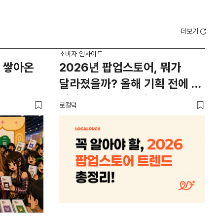
더보기
소비자 인사이트
소비
 쌓아온
2026년 팝업스토어, 뭐가
외
달라졌을까? 올해 기획 전에 꼭
남
봐야 할 트렌드 4가지
뜨
로컬덕
썸트