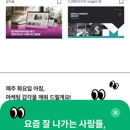
심미솔
CJ메조미디어 Insight M
DM
함께
각
매주 화요일 아침,
마케팅 감각을 깨워 드릴게요!
65,043명의 마케터를 성장시키는 뉴스레터
뉴스레터 구독하기
요즘 잘 나가는 사람들,