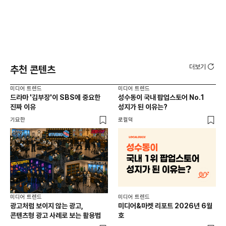
더보기
추천 콘텐츠
미디어 트렌드
미디어 트렌드
미디
드라마 '김부장'이 SBS에 중요한
성수동이 국내 팝업스토어 No.1
요
진짜 이유
성지가 된 이유는?
않습
유튜
기묘한
로컬덕
유광
미디어 트렌드
미디어 트렌드
미디
광고처럼 보이지 않는 광고,
미디어&마켓 리포트 2026년 6월
연령
콘텐츠형 광고 사례로 보는 활용법
호
타
꾸밈