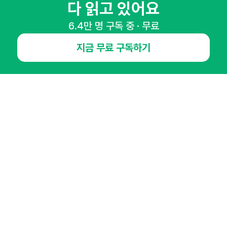
다 읽고 있어요
6.4만 명 구독 중 · 무료
NHN AD
지금 무료 구독하기
오픈애즈란
공지사항
제휴문의
인사이터 신청
뉴스레터
광고안내
경기도 성남시 분당구 대왕판교로645번길 16
대표 : 심도섭
사업자등록번호 : 144-81-27690(
사업자정보확인
)
통신판매업신고번호 : 2014-경기성남-1023
호스팅서비스사업자 : 오픈애즈
서비스•광고 문의 :
1800-2198
이메일 :
openads@openads.co.kr
이용약관
개인정보처리방침
instagram
thread
kakaotalk