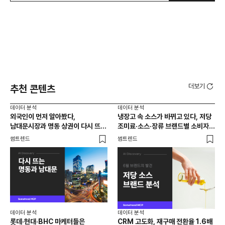
더보기
추천 콘텐츠
데이터 분석
데이터 분석
데이
외국인이 먼저 알아봤다,
냉장고 속 소스가 바뀌고 있다, 저당
[브
남대문시장과 명동 상권이 다시 뜨는
조미료·소스·장류 브랜드별 소비자
앱 
이유는 뭘까
반응 분석
썸트렌드
썸트렌드
트렌
데이터 분석
데이터 분석
데이
롯데·현대·BHC 마케터들은
CRM 고도화, 재구매 전환율 1.6배
집요