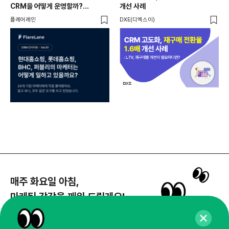
CRM을 어떻게 운영할까?
개선 사례
20
24개사가 직접 답한 마케팅 자동화
Mi
플레어레인
DXE(디엑스이)
마켓
노하우
매주 화요일 아침,
마케팅 감각을 깨워 드릴게요!
65,043명의 마케터를 성장시키는 뉴스레터
뉴스레터 구독하기