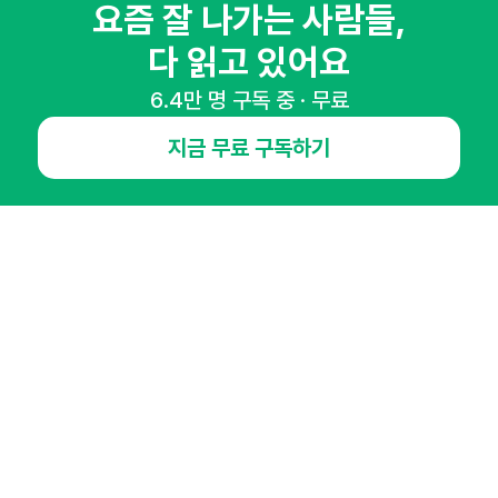
요즘 잘 나가는 사람들,
다 읽고 있어요
6.4만 명 구독 중 · 무료
NHN AD
지금 무료 구독하기
오픈애즈란
공지사항
제휴문의
인사이터 신청
뉴스레터
광고안내
경기도 성남시 분당구 대왕판교로645번길 16
대표 : 심도섭
사업자등록번호 : 144-81-27690(
사업자정보확인
)
통신판매업신고번호 : 2014-경기성남-1023
호스팅서비스사업자 : 오픈애즈
서비스•광고 문의 :
1800-2198
이메일 :
openads@openads.co.kr
이용약관
개인정보처리방침
instagram
thread
kakaotalk