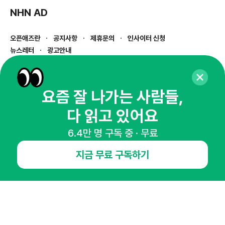
NHN AD
오픈애즈란
공지사항
제휴문의
인사이터 신청
뉴스레터
광고안내
경기도 성남시 분당구 대왕판교로645번길 16
대표 : 심도섭
사업자등록번호 : 144-81-27690(
사업자정보확인
)
요즘 잘 나가는 사람들,
통신판매업신고번호 : 2014-경기성남-1023
다 읽고 있어요
호스팅서비스사업자 : 오픈애즈
서비스•광고 문의 :
1800-2198
6.4만 명 구독 중 · 무료
이메일 :
openads@openads.co.kr
지금 무료 구독하기
이용약관
개인정보처리방침
instagram
thread
kakaotalk
© NHN AD. All rights reserved.