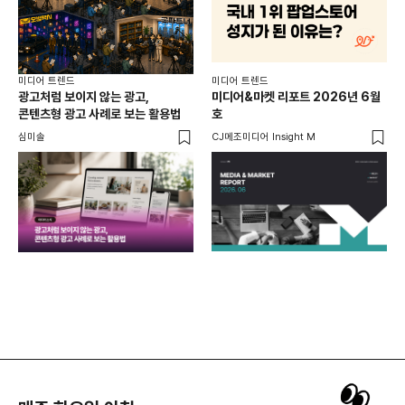
미디어 트렌드
미디어 트렌드
미디
광고처럼 보이지 않는 광고,
미디어&마켓 리포트 2026년 6월
연령
콘텐츠형 광고 사례로 보는 활용법
호
타
꾸밈
심미솔
CJ메조미디어 Insight M
DM
함께
각