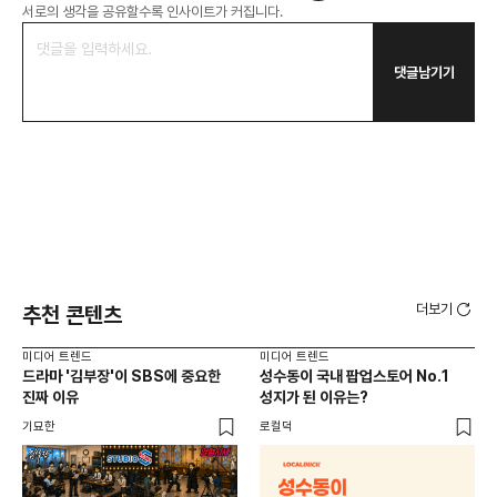
서로의 생각을 공유할수록 인사이트가 커집니다.
댓글남기기
더보기
추천 콘텐츠
미디어 트렌드
미디어 트렌드
미디
드라마 '김부장'이 SBS에 중요한
성수동이 국내 팝업스토어 No.1
요
진짜 이유
성지가 된 이유는?
않습
유튜
기묘한
로컬덕
유광