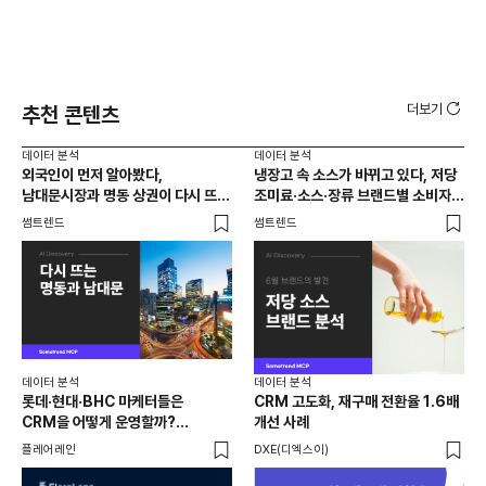
더보기
추천 콘텐츠
데이터 분석
데이터 분석
데이
외국인이 먼저 알아봤다,
냉장고 속 소스가 바뀌고 있다, 저당
[브
남대문시장과 명동 상권이 다시 뜨는
조미료·소스·장류 브랜드별 소비자
앱 
이유는 뭘까
반응 분석
썸트렌드
썸트렌드
트렌
데이터 분석
데이터 분석
데이
롯데·현대·BHC 마케터들은
CRM 고도화, 재구매 전환율 1.6배
집요
CRM을 어떻게 운영할까?
개선 사례
20
24개사가 직접 답한 마케팅 자동화
Mi
플레어레인
DXE(디엑스이)
마켓
노하우