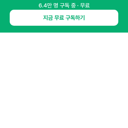
6.4만 명 구독 중 · 무료
NHN AD
지금 무료 구독하기
오픈애즈란
공지사항
제휴문의
인사이터 신청
뉴스레터
광고안내
경기도 성남시 분당구 대왕판교로645번길 16
대표 : 심도섭
사업자등록번호 : 144-81-27690(
사업자정보확인
)
통신판매업신고번호 : 2014-경기성남-1023
호스팅서비스사업자 : 오픈애즈
서비스•광고 문의 :
1800-2198
이메일 :
openads@openads.co.kr
이용약관
개인정보처리방침
instagram
thread
kakaotalk
© NHN AD. All rights reserved.