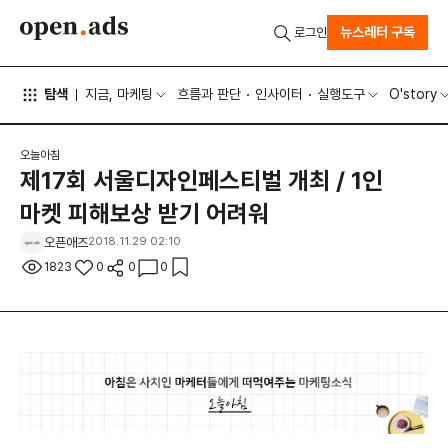
뉴스레터 구독
로그인
탐색
지금, 마케팅
흐름과 판단
인사이터
실행도구
O'story
오늘아침
제17회 서울디자인페스티벌 개최 / 1인
마켓 피해보상 받기 어려워
오픈애즈
2018.11.29 02:10
1823
0
0
0