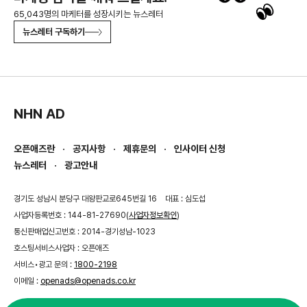
65,043명의 마케터를 성장시키는 뉴스레터
뉴스레터 구독하기
NHN AD
오픈애즈란
공지사항
제휴문의
인사이터 신청
뉴스레터
광고안내
경기도 성남시 분당구 대왕판교로645번길 16
대표 : 심도섭
사업자등록번호 : 144-81-27690(
사업자정보확인
)
통신판매업신고번호 : 2014-경기성남-1023
호스팅서비스사업자 : 오픈애즈
서비스•광고 문의 :
1800-2198
이메일 :
openads@openads.co.kr