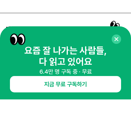
매주 화요일 아침,
마케팅 감각을 깨워 드릴게요!
65,043명의 마케터를 성장시키는 뉴스레터
요즘 잘 나가는 사람들,
뉴스레터 구독하기
다 읽고 있어요
6.4만 명 구독 중 · 무료
지금 무료 구독하기
NHN AD
오픈애즈란
공지사항
제휴문의
인사이터 신청
뉴스레터
광고안내
경기도 성남시 분당구 대왕판교로645번길 16
대표 : 심도섭
사업자등록번호 : 144-81-27690(
사업자정보확인
)