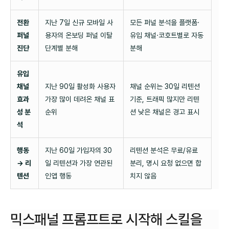
전환
지난 7일 신규 모바일 사
모든 퍼널 분석을 플랫폼·
퍼널
용자의 온보딩 퍼널 이탈
유입 채널·코호트별로 자동
진단
단계별 분해
분해
유입
채널
지난 90일 활성화 사용자
채널 순위는 30일 리텐션
효과
가장 많이 데려온 채널 표
기준, 트래픽 많지만 리텐
성 분
순위
션 낮은 채널은 경고 표시
석
행동
지난 60일 가입자의 30
리텐션 분석은 무료/유료
→ 리
일 리텐션과 가장 연관된
분리, 명시 요청 없으면 합
텐션
인앱 행동
치지 않음
믹스패널 프롬프트로 시작해 스킬을