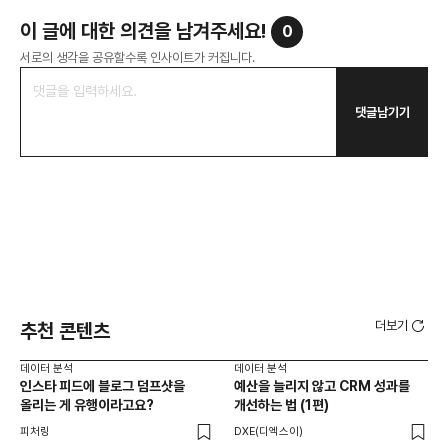
이 글에 대한 의견을 남겨주세요!
0
서로의 생각을 공유할수록 인사이트가 커집니다.
댓글남기기
더보기
추천 콘텐츠
데이터 분석
데이터 분석
데이
인스타 피드에 블로그 덤프샷을
예산을 늘리지 않고 CRM 성과를
R
올리는 게 유행이라고요?
개선하는 법 (1편)
전
피처링
DXE(디엑스이)
DX