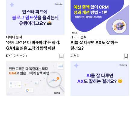
데이터 분석
데이터 분석
'전환 고객은 다 비슷하다'는 착각:
AI를 잘 다루면 AX도 잘 하는
데이
GA4로 읽은 고객의 탐색 패턴
걸까요?
[퍼
B
DXE(디엑스이)
피처링
디포