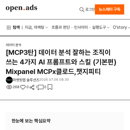
뉴스레터 구독
로그인
탐색
지금, 마케팅
흐름과 판단
인사이터
실행도구
O'story
데이터 분석
[MCP3탄] 데이터 분석 잘하는 조직이
쓰는 4가지 AI 프롬프트와 스킬 (기본편)
Mixpanel MCPx클로드,챗지피티
마켓핏랩 솔루션즈
2026.07.06 08:30
268
0
1
0
한눈에 보는 핵심요약