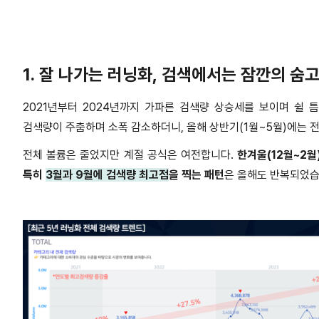
1.
잘 나가는 러닝화
,
검색에서는 잠깐의 숨
2021
년부터
2024
년까지 가파른 검색량 상승세를 보이며 쉴 
검색량이 주춤하며 소폭 감소하더니
,
올해 상반기
(1
월
~5
월
)
에는 
전체 볼륨은 줄었지만 계절 공식은 여전합니다
.
한겨울
(12
월
~2
월
특히
3
월과
9
월에 검색량 최고점
을 찍는 패턴
은 올해도 반복되었