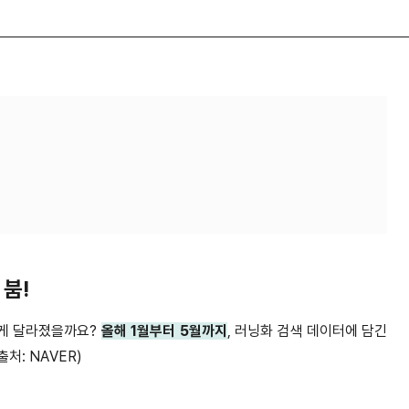
 붐
!
게 달라졌을까요
?
올해
1
월부터
5
월까지
,
러닝화 검색 데이터에 담긴
출처
: NAVER)