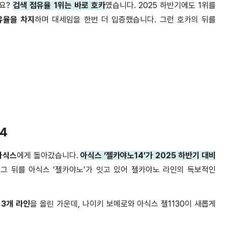
요
?
검색 점유율
1
위는 바로 호카
였습니다
. 2025
하반기에도
1
위를
유율을 차지
하며 대세임을 한번 더 입증했습니다
.
그런 호카의 뒤를
14
아식스
에게 돌아갔습니다
.
아식스
‘
젤카야노
14’
가
2025
하반기 대비
 그 뒤를 아식스
‘
젤카야노
’
가 잇고 있어 젤카야노 라인의 독보적인
3
개 라인
을 올린 가운데
,
나이키 보메로와 아식스 젤
1130
이 새롭게