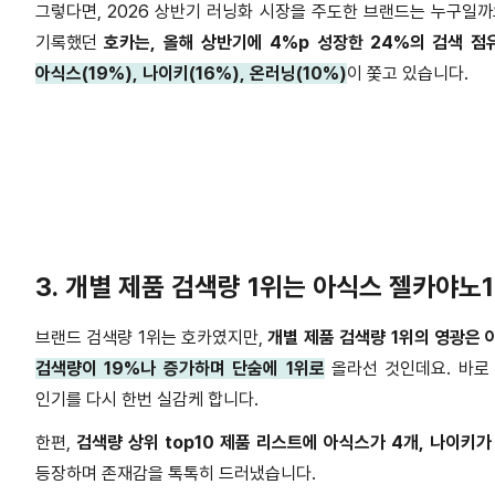
그렇다면
, 2026
상반기 러닝화 시장을 주도한 브랜드는 누구일까
기록했던
호카는
,
올해 상반기에
4%p
성장한
24%
의 검색 점
아식스
(19%),
나이키
(16%),
온러닝
(10%)
이 쫓고 있습니다
.
3.
개별 제품 검색량
1
위는 아식스 젤카야노
브랜드 검색량
1
위는 호카였지만
,
개별 제품 검색량
1
위의 영광은 
검색량이
19%
나 증가하며 단숨에
1
위로
올라선 것인데요
.
바로
인기를 다시 한번 실감케 합니다
.
한편
,
검색량 상위
top10
제품 리스트에 아식스가
4
개
,
나이키가
등장하며 존재감을 톡톡히 드러냈습니다
.