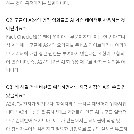
하는 것이 목적이라는 설명입니다
.
Q2.
구글이
A24
의 명작 영화들을
AI
학습 데이터로 사용하는 것
아닌가요
?
Fact Check:
많은 팬이 우려하는 부분이지만
,
이번 연구 파트너
십 계약에는 구글에
A24
의 오리지널 콘텐츠 라이브러리나 아카이
브 데이터에 대한 접근 권한을 부여하지 않는다는 조항이 포함되
어 있습니다
.
즉
, A24
의
IP
를
AI
학습용 제물로 바치는 계약은 아
닙니다
.
Q3.
왜 하필 거센 비판을 예상하면서도 지금 시점에
AI
와 손을 잡
았을까요
?
A24: "
방관자가 되기보다
,
창작자의 목소리를 대변하기 위해서입
니다
." A24
는 성명을 통해
"
테크 기업들이 만든
AI
도구를 일방적
으로 건네받아 쓰기보다
,
도구가 만들어지는 테이블에 직접 앉
아
창작자들에게 유리하고 필요한 방향으로 도구의 설계를 유도하