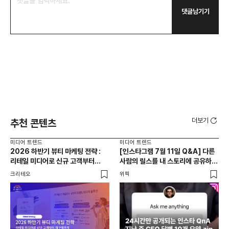
댓글남기기
더보기
추천 콘텐츠
미디어 트렌드
미디어 트렌드
미디
2026 하반기 뷰티 마케팅 전략 :
[인스타그램 7월 11일 Q&A] 다른
드라
리테일 미디어로 신규 고객부터
사람의 릴스를 내 스토리에 공유하는
진
재구매까지
게 그 사람에게 실제로 도움이
크리테오
위픽
기묘
되나요?!