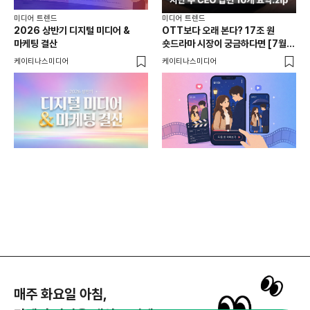
미디어 트렌드
미디어 트렌드
2026 상반기 디지털 미디어 &
OTT보다 오래 본다? 17조 원
미디
마케팅 결산
숏드라마 시장이 궁금하다면 [7월
페이
디지털 미디어&마케팅 이슈]
캡션
케이티나스미디어
케이티나스미디어
AI
매주 화요일 아침,