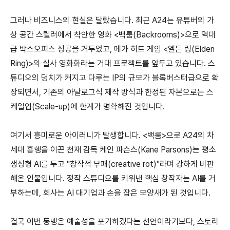
그러나 비즈니스의 현실은 달랐습니다
.
최근
A24
는 유튜버의 가
상 공간 스릴러에서 착안한 영화
<
백룸
(Backrooms)>
으로 역대
급 박스오피스 성공을 거두었고
,
메가 히트 게임
<
엘든 링
(Elden
Ring)>
의 실사 영화화라는 거대 프로젝트를 앞두고 있습니다
.
스
튜디오의 덩치가 커지고 다루는
IP
의 규모가 블록버스터급으로 확
장되면서
,
기존의 아날로그식 제작 방식과 한정된 자본으로는 스
케일업
(Scale-up)
에 한계가 명확해진 것입니다
.
여기서 흥미로운 아이러니가 발생합니다
. <
백룸
>
으로
A24
의 차
세대 흥행을 이끈 천재 감독 케인 파슨스
(Kane Parsons)
는 평소
생성형
AI
를 두고
"
창작적 부패
(creative rot)"
라며 강하게 비판
해온 인물입니다
.
정작 스튜디오를 키워낸 핵심 창작자는
AI
를 거
부하는데
,
회사는
AI
대기업과 손을 잡은 모양새가 된 것입니다
.
결국 이번 동맹은 예술성을 포기하겠다는 선언이라기보다
,
스토리