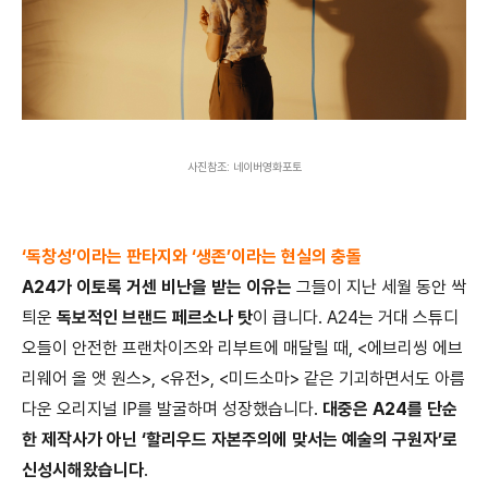
사진참조: 네이버영화포토
‘
독창성
’
이라는 판타지와
‘
생존
’
이라는 현실의 충돌
A24
가 이토록 거센 비난을 받는 이유는
그들이 지난 세월 동안 싹
틔운
독보적인 브랜드 페르소나 탓
이 큽니다
. A24
는 거대 스튜디
오들이 안전한 프랜차이즈와 리부트에 매달릴 때
, <
에브리씽 에브
리웨어 올 앳 원스
>, <
유전
>, <
미드소마
>
같은 기괴하면서도 아름
다운 오리지널
IP
를 발굴하며 성장했습니다
.
대중은
A24
를 단순
한 제작사가 아닌
‘
할리우드 자본주의에 맞서는 예술의 구원자
’
로
신성시해왔습니다
.