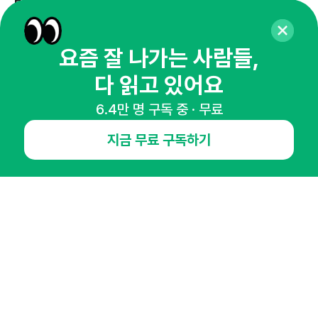
마케팅 감각을 깨워 드릴게요!
65,043명의 마케터를 성장시키는 뉴스레터
뉴스레터 구독하기
요즘 잘 나가는 사람들,
다 읽고 있어요
6.4만 명 구독 중 · 무료
NHN AD
지금 무료 구독하기
오픈애즈란
공지사항
제휴문의
인사이터 신청
뉴스레터
광고안내
경기도 성남시 분당구 대왕판교로645번길 16
대표 : 심도섭
사업자등록번호 : 144-81-27690(
사업자정보확인
)
통신판매업신고번호 : 2014-경기성남-1023
호스팅서비스사업자 : 오픈애즈
서비스•광고 문의 :
1800-2198
이메일 :
openads@openads.co.kr