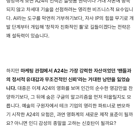
냉정하게 보면
A24
의 선택은 플랫폼 권력이나 거대 자본에 종속
되지 않고 차세대 기술을 선점하려는 영리한 비즈니스적 묘수입니
다
. AI
라는 도구를 막연히 거부하기보다
,
자사
IP
의 힘을 무기로 개
발 단계부터 개입해
'
창작자 친화적인 툴
'
로 길들이겠다는 전략은
꽤 설득력이 있습니다
.
하지만
마케팅 관점에서
A24
는 가장 강력한 자산이었던
‘
팬들과
의 정서적 유대감과 무조건적인 신뢰
’
라는 거대한 낭만을 잃었습
니다
.
대중은 이제
A24
의 영화를 보며 인간의 순수한 영감만을 찬
양하기보다
,
그 뒤에 숨은 구글의 알고리즘을 먼저 떠올릴지도 모
릅니다
.
예술의 구원자에서 테크 기업의 영리한 파트너로 변모하
기 시작한
A24
의 모험은
,
과연 영화계의 새로운 제작 표준이 될까
요
?
아니면 인디 감성의 종말을 고하는 신호탄이 될까요
?