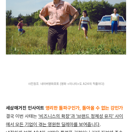
사진참조: 네이버영화포토 (영화 <미나리>도 A24의 작품이다)
세삼매거진 인사이트
영리한 돌파구인가
,
돌아올 수 없는 강인가
결국 이번 사태는
‘
비즈니스의 확장
’
과
‘
브랜드 정체성 유지
’
사이
에서 모든 기업이 겪는 영원한 딜레마를 보여줍니다
.