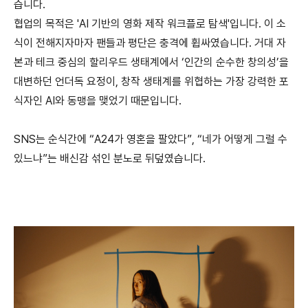
습니다
.
협업의 목적은
'AI
기반의 영화 제작 워크플로 탐색
'
입니다
.
이 소
식이 전해지자마자 팬들과 평단은 충격에 휩싸였습니다
.
거대 자
본과 테크 중심의 할리우드 생태계에서
‘
인간의 순수한 창의성
’
을
대변하던 언더독 요정이
,
창작 생태계를 위협하는 가장 강력한 포
식자인
AI
와 동맹을 맺었기 때문입니다
.
SNS
는 순식간에
“A24
가 영혼을 팔았다
”, “
네가 어떻게 그럴 수
있느냐
”
는 배신감 섞인 분노로 뒤덮였습니다
.