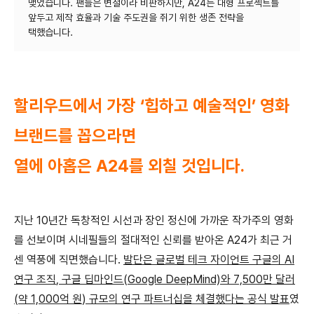
맺었습니다. 팬들은 변절이라 비판하지만, A24는 대형 프로젝트를
앞두고 제작 효율과 기술 주도권을 쥐기 위한 생존 전략을
할리우드에서 가장
‘
힙하고 예술적인
’
영화
브랜드를 꼽으라면
열에 아홉은
A24
를 외칠 것입니다
.
지난
10
년간 독창적인 시선과 장인 정신에 가까운 작가주의 영화
를 선보이며 시네필들의 절대적인 신뢰를 받아온
A24
가 최근 거
센 역풍에 직면했습니다
.
발단은 글로벌 테크 자이언트 구글의
AI
연구 조직
,
구글 딥마인드
(Google DeepMind)
와
7,500
만 달러
(
약
1,000
억 원
)
규모의 연구 파트너십을 체결했다는 공식 발표
였