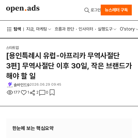
뉴스레터 구독
로그인
탐색
지금, 마케팅
흐름과 판단
인사이터
실행도구
O'story
스타트업
[용인특례시 유럽-아프리카 무역사절단
3편] 무역사절단 이후 30일, 작은 브랜드가
해야 할 일
솔바인드9
2026.06.29 09:45
177
1
2
0
한눈에 보는 핵심요약