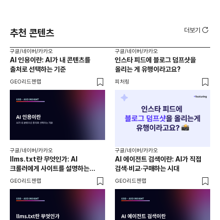
더보기
추천 콘텐츠
구글/네이버/카카오
구글/네이버/카카오
구글
AI 인용이란: AI가 내 콘텐츠를
인스타 피드에 블로그 덤프샷을
구글
출처로 선택하는 기준
올리는 게 유행이라고요?
브랜
GEO리드젠랩
피처링
GE
구글/네이버/카카오
구글/네이버/카카오
구글
llms.txt란 무엇인가: AI
AI 에이전트 검색이란: AI가 직접
SE
크롤러에게 사이트를 설명하는
검색·비교·구매하는 시대
달
방법과 실효성 논란
GEO리드젠랩
GEO리드젠랩
큐샵 