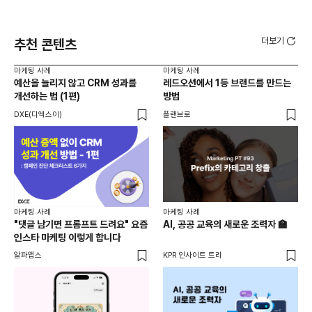
더보기
추천 콘텐츠
마케팅 사례
마케팅 사례
마케
예산을 늘리지 않고 CRM 성과를
레드오션에서 1등 브랜드를 만드는
옥외
개선하는 법 (1편)
방법
40
활용
DXE(디엑스이)
플랜브로
위픽
마케
마케팅 사례
마케팅 사례
[D
"댓글 남기면 프롬프트 드려요" 요즘
AI, 공공 교육의 새로운 조력자 🏫
자체
인스타 마케팅 이렇게 합니다
게시
DM
알파앱스
KPR 인사이트 트리
유입
도