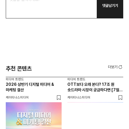
댓글남기기
더보기
추천 콘텐츠
미디어 트렌드
미디어 트렌드
미디
2026 상반기 디지털 미디어 &
OTT보다 오래 본다? 17조 원
[무
마케팅 결산
숏드라마 시장이 궁금하다면 [7월
마
디지털 미디어&마케팅 이슈]
케이티나스미디어
케이티나스미디어
(주