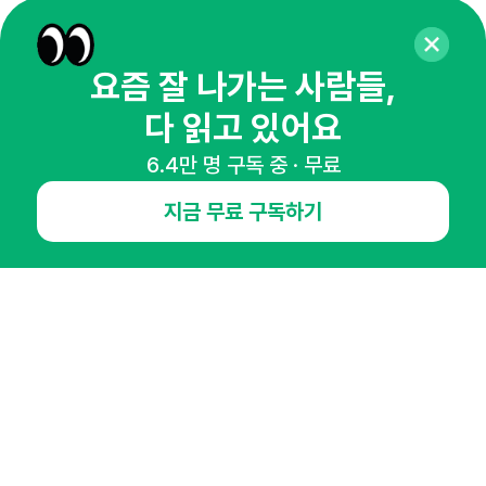
65,043명의 마케터를 성장시키는 뉴스레터
뉴스레터 구독하기
요즘 잘 나가는 사람들,
다 읽고 있어요
6.4만 명 구독 중 · 무료
NHN AD
지금 무료 구독하기
오픈애즈란
공지사항
제휴문의
인사이터 신청
뉴스레터
광고안내
경기도 성남시 분당구 대왕판교로645번길 16
대표 : 심도섭
사업자등록번호 : 144-81-27690(
사업자정보확인
)
통신판매업신고번호 : 2014-경기성남-1023
호스팅서비스사업자 : 오픈애즈
서비스•광고 문의 :
1800-2198
이메일 :
openads@openads.co.kr