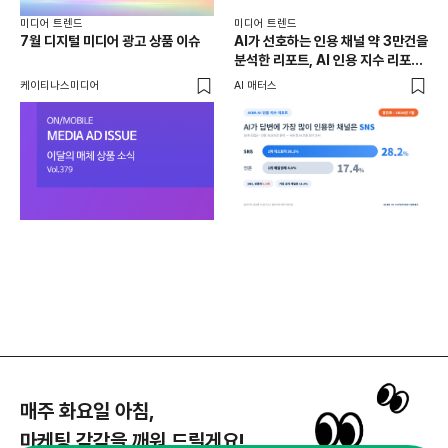
미디어 트렌드
미디어 트렌드
미디
7월 디지털 미디어 광고 상품 이슈
AI가 선호하는 인용 채널 약 3만건을
LL
분석한 리포트, AI 인용 지수 리포트
주목
7월호
케이티나스미디어
AI 매터스
마케
케이
매주 화요일 아침,
마케팅 감각을 깨워 드릴게요!