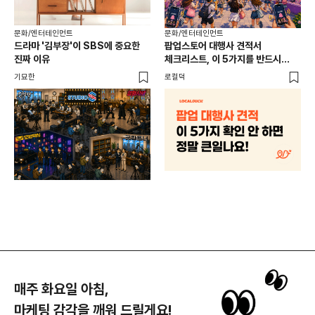
문화/엔터테인먼트
문화/엔터테인먼트
문화
드라마 '김부장'이 SBS에 중요한
팝업스토어 대행사 견적서
북중
진짜 이유
체크리스트, 이 5가지를 반드시
네
확인하세요
기묘한
로컬덕
기묘
매주 화요일 아침,
마케팅 감각을 깨워 드릴게요!