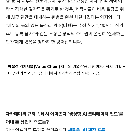
영 등 각 지부의 전문가들이
'
추가 정보 요청권
'
이나
'
법적 서약
'
이
라는 강력한 칼자루를 쥐기로 한 것은
,
제작사들이 비용 절감을 위
해
AI
로 인간을 대체하는 편법을 원천 차단하겠다는 의지입니다
.
"
배우의 동의 없는 목소리 변조
(
더빙
)
는 수상 불가
", "
법인은 작가
후보 등록 불가
"
와 같은 조항은 창작의 주도권이 온전히
'
실재하는
인간
'
에게 있음을 명확히 한 방어선입니다
.
예술적 가치사슬
(Value Chain)
하나의 예술 작품이 탄생하기까지
'
기획
➡
시
다 인간의 땀과 전문성이 더해지며 가치가 점점 커지는 과정
.
아카데미의 규제 속에서 아마존이
'
생성형
AI
크리에이터 펀드
'
를
꺼내 든 상업적 의도는
?
기술 인프라를 무기로 할리우드의
새로운
'AI
제작 표준