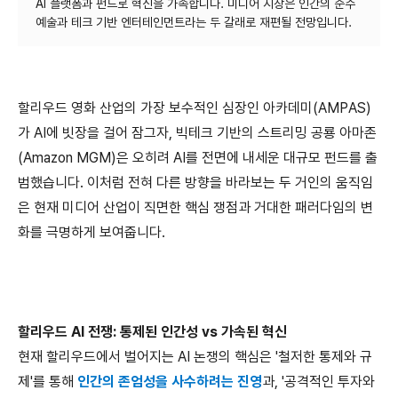
AI 플랫폼과 펀드로 혁신을 가속합니다. 미디어 시장은 인간의 순수
할리우드 영화 산업의 가장 보수적인 심장인 아카데미
(AMPAS)
가
AI
에 빗장을 걸어 잠그자
,
빅테크 기반의 스트리밍 공룡 아마존
(Amazon MGM)
은 오히려
AI
를 전면에 내세운 대규모 펀드를 출
범했습니다
.
이처럼 전혀 다른 방향을 바라보는 두 거인의 움직임
은 현재 미디어 산업이 직면한 핵심 쟁점과 거대한 패러다임의 변
화를 극명하게 보여줍니다
.
할리우드
AI
전쟁
:
통제된 인간성
vs
가속된 혁신
현재 할리우드에서 벌어지는
AI
논쟁의 핵심은
'
철저한 통제와 규
제
'
를 통해
인간의 존엄성을 사수하려는 진영
과
, '
공격적인 투자와