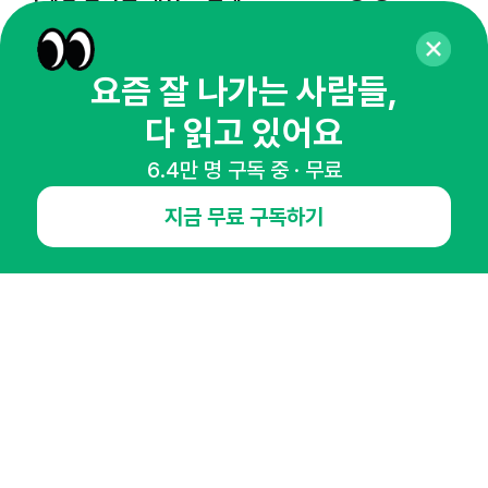
65,043명의 마케터를 성장시키는 뉴스레터
뉴스레터 구독하기
요즘 잘 나가는 사람들,
다 읽고 있어요
6.4만 명 구독 중 · 무료
NHN AD
지금 무료 구독하기
오픈애즈란
공지사항
제휴문의
인사이터 신청
뉴스레터
광고안내
경기도 성남시 분당구 대왕판교로645번길 16
대표 : 심도섭
사업자등록번호 : 144-81-27690(
사업자정보확인
)
통신판매업신고번호 : 2014-경기성남-1023
호스팅서비스사업자 : 오픈애즈
서비스•광고 문의 :
1800-2198
이메일 :
openads@openads.co.kr