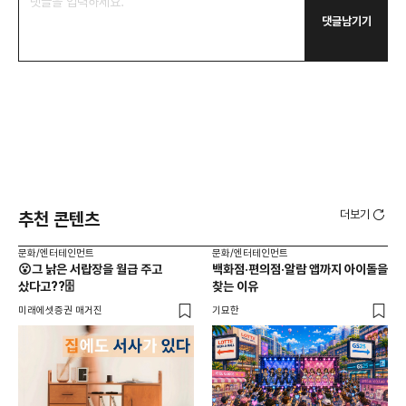
댓글남기기
더보기
추천 콘텐츠
문화/엔터테인먼트
문화/엔터테인먼트
문화
😮그 낡은 서랍장을 월급 주고
백화점·편의점·알람 앱까지 아이돌을
💰
샀다고??🗄️
찾는 이유
미래에셋증권 매거진
기묘한
미래