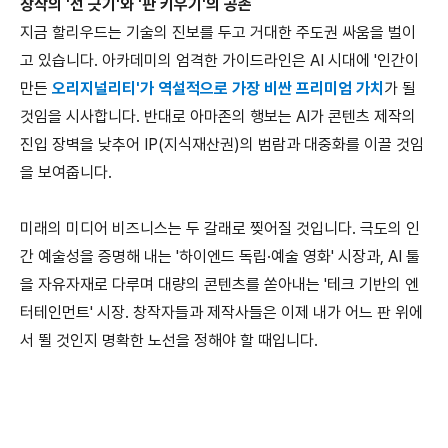
창작의
'
선 긋기
'
와
'
판 키우기
'
의 공존
지금 할리우드는 기술의 진보를 두고 거대한 주도권 싸움을 벌이
고 있습니다
.
아카데미의 엄격한 가이드라인은
AI
시대에
'
인간이
만든
오리지널리티
'
가 역설적으로 가장 비싼 프리미엄 가치
가 될
것임을 시사합니다
.
반대로 아마존의 행보는
AI
가 콘텐츠 제작의
진입 장벽을 낮추어
IP(
지식재산권
)
의 범람과 대중화를 이끌 것임
을 보여줍니다
.
미래의 미디어 비즈니스는 두 갈래로 찢어질 것입니다
.
극도의 인
간 예술성을 증명해 내는
'
하이엔드 독립
·
예술 영화
'
시장과
, AI
툴
을 자유자재로 다루며 대량의 콘텐츠를 쏟아내는
'
테크 기반의 엔
터테인먼트
'
시장
.
창작자들과 제작사들은 이제 내가 어느 판 위에
서 뛸 것인지 명확한 노선을 정해야 할 때입니다
.