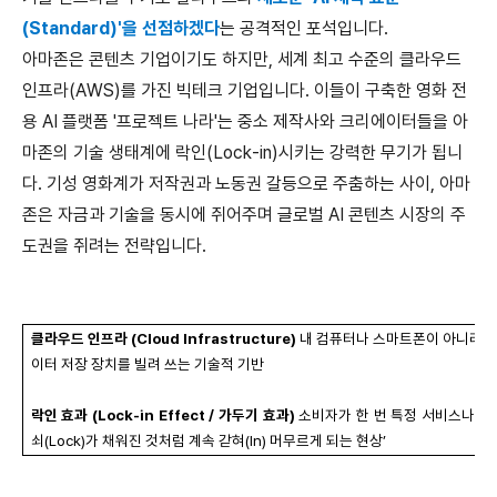
(Standard)'
을 선점하겠다
는 공격적인 포석입니다
.
아마존은 콘텐츠 기업이기도 하지만
,
세계 최고 수준의 클라우드
인프라
(AWS)
를 가진 빅테크 기업입니다
.
이들이 구축한 영화 전
용
AI
플랫폼
'
프로젝트 나라
'
는 중소 제작사와 크리에이터들을 아
마존의 기술 생태계에 락인
(Lock-in)
시키는 강력한 무기가 됩니
다
.
기성 영화계가 저작권과 노동권 갈등으로 주춤하는 사이
,
아마
존은 자금과 기술을 동시에 쥐어주며 글로벌
AI
콘텐츠 시장의 주
도권을 쥐려는 전략입니다
.
클라우드 인프라
(Cloud Infrastructure)
내 컴퓨터나 스마트폰이 아니라
,
이터 저장 장치를 빌려 쓰는 기술적 기반
락인 효과
(Lock-in Effect /
가두기 효과
)
소비자가 한 번 특정 서비스나 
쇠
(Lock)
가 채워진 것처럼 계속 갇혀
(In)
머무르게 되는 현상
’