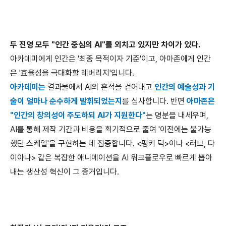
두 진영 모두
"
인간 중심의
AI"
를 외치고 있지만 차이가 있다
.
아카데미에게 인간은
'
최종 목적이자 기준
'
이고
,
아마존에게 인간
은
'
효율성을 극대화할 레버리지
'
입니다
.
아카데미는
결과물에서
AI
의 흔적을 걷어내고
인간의 예술성과 기
술이 얼마나 순수하게 발휘되었는지
를 심사합니다
.
반면
아마존은
"
인간의 창의성이 주도하되
AI
가 지원한다
"
는 명분을 내세우며
,
AI
를 통해 제작 기간과 비용을 획기적으로 줄여
'
이전에는 불가능
했던 스케일
'
을 구현하는 데 집중합니다
. <
펑키 덕
>
이나
<
러브
,
다
이아나
>
같은 복잡한 애니메이션을
AI
워크플로우로 빠르게 뽑아
내는 생산성 혁신이 그 증거입니다
.