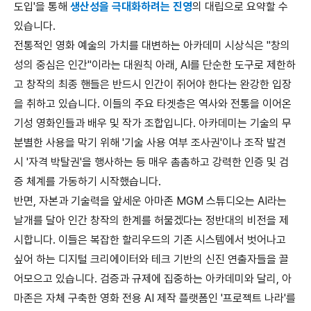
도입
'
을 통해
생산성을 극대화하려는 진영
의 대립으로 요약할 수
있습니다
.
전통적인 영화 예술의 가치를 대변하는 아카데미 시상식은
"
창의
성의 중심은 인간
"
이라는 대원칙 아래
, AI
를 단순한 도구로 제한하
고 창작의 최종 핸들은 반드시 인간이 쥐어야 한다는 완강한 입장
을 취하고 있습니다
.
이들의 주요 타겟층은 역사와 전통을 이어온
기성 영화인들과 배우 및 작가 조합입니다
.
아카데미는 기술의 무
분별한 사용을 막기 위해
'
기술 사용 여부 조사권
'
이나 조작 발견
시
'
자격 박탈권
'
을 행사하는 등 매우 촘촘하고 강력한 인증 및 검
증 체계를 가동하기 시작했습니다
.
반면
,
자본과 기술력을 앞세운 아마존
MGM
스튜디오는
AI
라는
날개를 달아 인간 창작의 한계를 허물겠다는 정반대의 비전을 제
시합니다
.
이들은 복잡한 할리우드의 기존 시스템에서 벗어나고
싶어 하는 디지털 크리에이터와 테크 기반의 신진 연출자들을 끌
어모으고 있습니다
.
검증과 규제에 집중하는 아카데미와 달리
,
아
마존은 자체 구축한 영화 전용
AI
제작 플랫폼인
'
프로젝트 나라
'
를