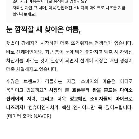
소비자의 마음은 어디로 움직이고 있을까요?
자외선 차단 그 너머, 더욱 깐깐해진 소비자의 마이크로 니즈를 지금
눈 깜짝할 새 찾아온 여름
,
햇볕이 강해지기 시작하면 더욱 뜨거워지는 전쟁터가 있습니다
.
바로 선케어인데요
.
최근 봄이 눈에 띄게 짧아지고 외출 시 자외선
차단제를 바르는 것이 일상이 되면서 선케어 시장은 매년 경쟁이
더욱 치열해지고 있습니다
.
수많은 브랜드가 격돌하는 지금
,
소비자의 마음은 어디로
움직이고 있을까요
?
시장의 큰 흐름부터 판을 흔드는 다이소
선케어의 저력
,
그리고 더욱 정교해진 소비자들의 마이크로
니즈까지
!
컨슈머인서치가 핵심 인사이트만 콕 짚어드립니다
.
(
데이터 출처
: NAVER)