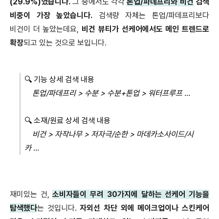
(29.9%)
였습니다
.
그 중에서도 각각
톤업
/
파데프리와 비건
검색
비중이 가장 높았습니다
.
검색량 자체는 톤업
/
파데프리보다
비건이 더 높았는데요
,
비건 뷰티가 선케어에서도 메인 트렌드로
확장
되고 있는 것으로 보입니다
.
🔍
기능 상세 검색 내용
톤업
/
파데프리
>
수분
>
수분
+
톤업
>
워터프루프
…
🔍
소재
/
원료 상세 검색 내용
비건
>
자작나무
>
저자극
/
순한
>
마데카소사이드
/
시
카
…
재미있는 건
,
소비자들이 무려
30
가지에 달하는 선케어 기능을
탐색했다
는 것입니다
.
자외선 차단 외에 메이크업이나 스킨케어