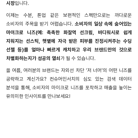
시장
입니다
.
이제는 수분
,
톤업 같은 보편적인 스펙만으로는 까다로운
소비자의 주목을 받기 어렵습니다
.
소비자의 일상 속에 숨어있는
마이크로 니즈
(
예
:
촉촉한 화잘먹 선크림
,
바디워시로 쉽게
지워지는 선스틱
,
햇볕에 자극 받은 피부를 진정시켜주는 수딩
선젤 등
)
를 얼마나 빠르게 캐치하고 우리 브랜드만의 것으로
차별화하는지가 성공의 열쇠
가 될 수 있습니다
.
올 여름
,
여러분의 브랜드는 자외선 차단
‘
저 너머
’
의 어떤 니즈를
공략하고 계신가요
?
컨슈머인서치의 심도 있는 검색 데이터
분석을 통해
,
소비자의 마이크로 니즈를 포착하고 매출을 높이는
유의미한 인사이트를 만나보세요
!