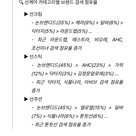
🔍
선케어 카테고리별 브랜드 검색 점유율
► 선크림
-
논브랜디드
(35%) >
헤라
(9%) >
달바
(8%) >
닥터지
(5%) >
라운드랩
(5%) …
-
최근 라운드랩
,
에스트라
,
비오레
, AHC,
조선미녀 검색 점유율 증가
►
선스틱
-
논브랜디드
(45%) > AHC(23%) >
가히
(12%) >
닥터지
(3%) >
김정문알로에
(3%) …
-
최근 닥터지
,
식물나라
,
아비브 검색 점유율
증가
►
선쿠션
- 논브랜디드
(45%) >
엘로엘
(15%) >
달바
(7%) >
식물나라
(6%) >
톤핏선
(6%) …
-
최근 톤핏선 검색 점유율 증가