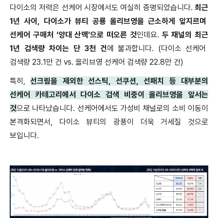
다이소의 저력은 선케어 시장에서도 여실히 증명되었습니다
.
최근
1
년 사이
,
다이소가 뷰티 공룡 올리브영을 근소하게 앞지르며
선케어 구매처
‘
양대 산맥
’
으로 떠오른 것
인데요
.
두 채널의 최근
1
년 검색량 차이는 단
3
천 건
에 불과합니다
. (
다이소 선케어
검색량
23.1
만 건
vs.
올리브영 선케어 검색량
22.8
만 건
)
특히
,
선크림을 제외한 선스틱
,
선쿠션
,
선패치 등 대부분의
선케어 카테고리에서 다이소 검색 비중이 올리브영을 앞서는
것
으로 나타났습니다
.
선케어에서도 가성비 채널로의 소비 이동이
본격화되면서
,
다이소 뷰티의 광풍이 더욱 거세질 것으로
보입니다
.