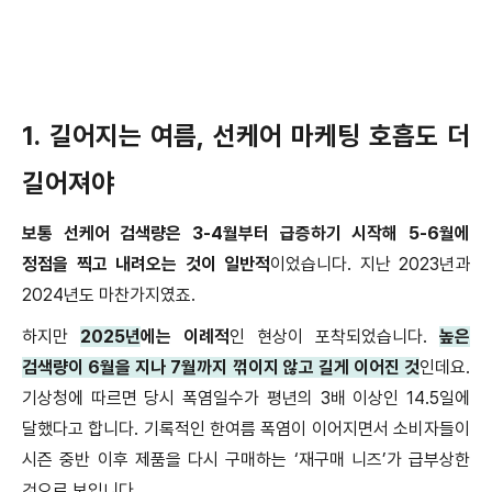
1.
길어지는 여름
,
선케어 마케팅 호흡도 더
길어져야
보통 선케어 검색량은
3-4
월부터 급증하기 시작해
5-6
월에
정점을 찍고 내려오는 것이 일반적
이었습니다
.
지난
2023
년과
2024
년도 마찬가지였죠
.
하지만
2025
년
에는 이례적
인 현상이 포착되었습니다
.
높은
검색량이
6
월을 지나
7
월까지 꺾이지 않고 길게 이어진 것
인데요
.
기상청에 따르면 당시 폭염일수가 평년의
3
배 이상인
14.5
일에
달했다고 합니다
.
기록적인 한여름 폭염이 이어지면서 소비자들이
시즌 중반 이후 제품을 다시 구매하는
‘
재구매 니즈
’
가 급부상한
것으로 보입니다
.