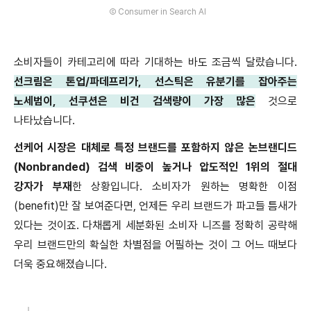
Ⓒ Consumer in Search AI
소비자들이 카테고리에 따라 기대하는 바도 조금씩 달랐습니다
.
선크림은 톤업
/
파데프리가
,
선스틱은 유분기를 잡아주는
노세범이
,
선쿠션은 비건 검색량이 가장 많은
것으로
나타났습니다
.
선케어 시장은 대체로 특정 브랜드를 포함하지 않은 논브랜디드
(Nonbranded)
검색 비중이 높거나 압도적인
1
위의 절대
강자가 부재
한 상황입니다
.
소비자가 원하는 명확한 이점
(benefit)
만 잘 보여준다면
,
언제든 우리 브랜드가 파고들 틈새가
있다는 것이죠
.
다채롭게 세분화된 소비자 니즈를 정확히 공략해
우리 브랜드만의 확실한 차별점을 어필하는 것이 그 어느 때보다
더욱 중요해졌습니다
.