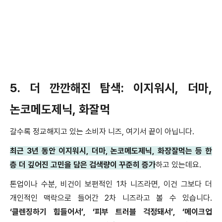
5.
더 깐깐해진 탐색
:
이지워시
,
더마
,
논코메도제닉
,
화잘먹
갈수록 정교해지고 있는 소비자 니즈
,
여기서 끝이 아닙니다
.
최근
3
년 동안 이지워시
,
더마
,
논코메도제닉
,
화장잘먹는 등 한
층 더 깊어진 고민을 담은 검색량이 꾸준히 증가
하고 있는데요
.
톤업이나 수분
,
비건이 보편적인
1
차 니즈라면
,
이건 그보다 더
개인적인 맥락으로 들어간
2
차 니즈라고 볼 수 있습니다
.
‘
클렌징하기 힘들어서
’, ‘
피부 트러블 걱정돼서
’, ‘
메이크업