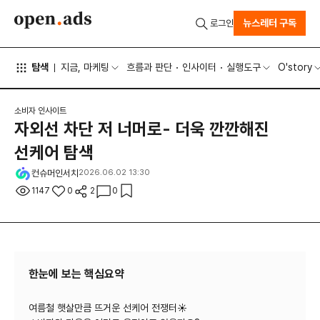
뉴스레터 구독
로그인
탐색
지금, 마케팅
흐름과 판단
인사이터
실행도구
O'story
소비자 인사이트
자외선 차단 저 너머로- 더욱 깐깐해진
선케어 탐색
컨슈머인서치
2026.06.02 13:30
1147
0
2
0
한눈에 보는 핵심요약
여름철 햇살만큼 뜨거운 선케어 전쟁터☀️