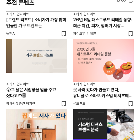
더보기
추천 콘텐츠
소비자 인사이트
소비자 인사이트
소비
[트렌드 리포트] 소비자가 가장 많이
26년 6월 패스트푸드 리테일 동향:
AI
언급한 가구 브랜드는
최근 치킨, 피자, 햄버거 시장
동향은?
뉴엔AI
와이즈앱·리테일
KP
소비
소비자 인사이트
소비자 인사이트
26
😮그 낡은 서랍장을 월급 주고
옷 사러 갔다가 만들고 왔다,
전
샀다고??🗄️
유니클로·스파오 커스텀 티셔츠에
사람들이 줄 서는 진짜 이유는?
와이
미래에셋증권 매거진
썸트렌드