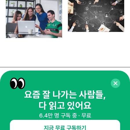
매주 화요일 아침,
마케팅 감각을 깨워 드릴게요!
요즘 잘 나가는 사람들,
65,043명의 마케터를 성장시키는 뉴스레터
다 읽고 있어요
뉴스레터 구독하기
6.4만 명 구독 중 · 무료
지금 무료 구독하기