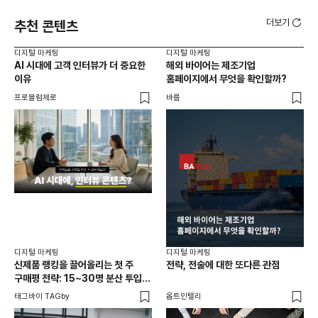
더보기
추천 콘텐츠
디지털 마케팅
디지털 마케팅
디지
AI 시대에 고객 인터뷰가 더 중요한
해외 바이어는 제조기업
20
이유
홈페이지에서 무엇을 확인할까?
리
재
프로블럼제로
바름
크리
디지
해
일
바름
디지털 마케팅
디지털 마케팅
신제품 랭킹을 끌어올리는 첫 주
전략, 전술에 대한 또다른 관점
구매평 전략: 15~30명 분산 투입의
법칙
태그바이 TAGby
옵트인텔리