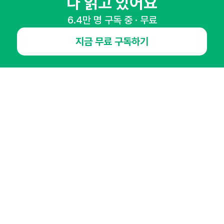
다 읽고 있어요
6.4만 명 구독 중 · 무료
NHN AD
지금 무료 구독하기
오픈애즈란
공지사항
제휴문의
인사이터 신청
뉴스레터
광고안내
경기도 성남시 분당구 대왕판교로645번길 16
대표 : 심도섭
사업자등록번호 : 144-81-27690(
사업자정보확인
)
통신판매업신고번호 : 2014-경기성남-1023
호스팅서비스사업자 : 오픈애즈
서비스•광고 문의 :
1800-2198
이메일 :
openads@openads.co.kr
이용약관
개인정보처리방침
instagram
thread
kakaotalk