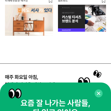
와이
미래에셋증권 매거진
썸트렌드
매주 화요일 아침,
마케팅 감각을 깨워 드릴게요!
65,043명의 마케터를 성장시키는 뉴스레터
뉴스레터 구독하기
요즘 잘 나가는 사람들,