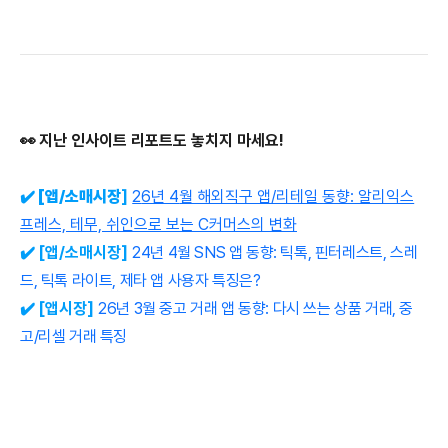
👀
지난
인사이트
리포트도
놓치지
마세요
!
✔️
[앱/
소매시장
]
2
6년 4
월 해외직구 앱/리테일 동향: 알리익스
프레스, 테무, 쉬인으로 보는 C커머스의 변화
✔️
[앱/소매
시장
]
24년 4월 SNS 앱 동향: 틱톡, 핀터레스트, 스레
드, 틱톡 라이트, 제타 앱 사용자 특징은?
✔️
[앱
시장
]
26년 3월 중고 거래 앱 동향: 다시 쓰는 상품 거래, 중
고/리셀 거래 특징