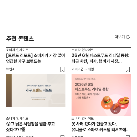
더보기
추천 콘텐츠
소비자 인사이트
소비자 인사이트
소비
[트렌드 리포트] 소비자가 가장 많이
26년 6월 패스트푸드 리테일 동향:
AI
언급한 가구 브랜드는
최근 치킨, 피자, 햄버거 시장
동향은?
뉴엔AI
와이즈앱·리테일
KP
소비
소비자 인사이트
소비자 인사이트
26
😮그 낡은 서랍장을 월급 주고
옷 사러 갔다가 만들고 왔다,
전
샀다고??🗄️
유니클로·스파오 커스텀 티셔츠에
사람들이 줄 서는 진짜 이유는?