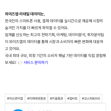
와이즈앱
·
리테일
데이터는
,
한국인의
스마트폰
사용
,
결제
데이터를
실시간으로
제공해
시장의
숨겨진
가치를
더
빠르게
파악할
수
있어요
.
업계를
선도하는
최고의
전략기획
,
마케팅
,
데이터분석
,
투자분석팀
이
와이즈앱의
데이터를
통해
시장과
소비자의
빠른
변화에
대응하
고
있어요
.
국내
최대
규모
,
최장
기간의
소비자
패널
기반
데이터를
직접
경험해
보세요
!
👉
서비스
문의하기
#자산관리앱
#미래에셋증권
#키움증권
#업비트
#코스피8000