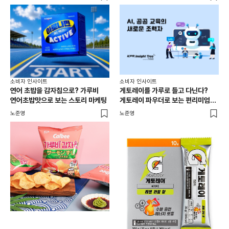
소비
소비자 인사이트
소비자 인사이트
성수
연어 초밥을 감자칩으로? 가루비
게토레이를 가루로 들고 다닌다?
경험
연어초밥맛으로 보는 스토리 마케팅
게토레이 파우더로 보는 편리미엄과
상황 최적화 전략
노준
노준영
노준영