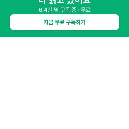
다 읽고 있어요
6.4만 명 구독 중 · 무료
NHN AD
지금 무료 구독하기
오픈애즈란
공지사항
제휴문의
인사이터 신청
뉴스레터
광고안내
경기도 성남시 분당구 대왕판교로645번길 16
대표 : 심도섭
사업자등록번호 : 144-81-27690(
사업자정보확인
)
통신판매업신고번호 : 2014-경기성남-1023
호스팅서비스사업자 : 오픈애즈
서비스•광고 문의 :
1800-2198
이메일 :
openads@openads.co.kr
이용약관
개인정보처리방침
instagram
thread
kakaotalk
© NHN AD. All rights reserved.