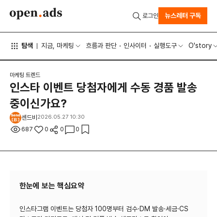
뉴스레터 구독
로그인
탐색
지금, 마케팅
흐름과 판단
인사이터
실행도구
O'story
마케팅 트렌드
인스타 이벤트 당첨자에게 수동 경품 발송
중이신가요?
센드비
2026.05.27 10:30
687
0
0
0
한눈에 보는 핵심요약
인스타그램 이벤트는 당첨자 100명부터 검수·DM 발송·세금·CS