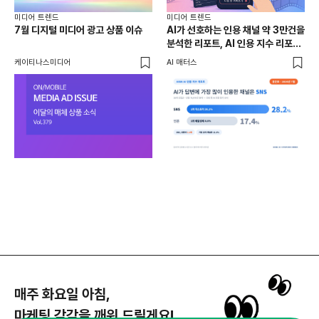
미디어 트렌드
미디어 트렌드
미디
7월 디지털 미디어 광고 상품 이슈
AI가 선호하는 인용 채널 약 3만건을
LL
분석한 리포트, AI 인용 지수 리포트
주목
7월호
케이티나스미디어
AI 매터스
마케
케이
매주 화요일 아침,
마케팅 감각을 깨워 드릴게요!