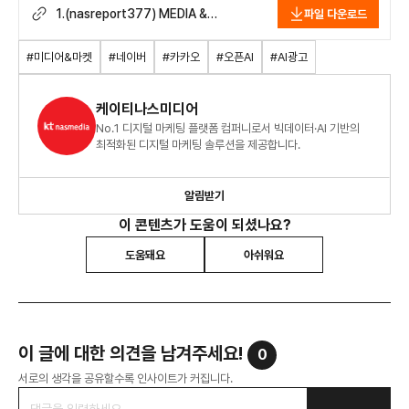
1.(nasreport377) MEDIA &
파일 다운로드
MARKET ISSUE_2605.pdf
#미디어&마켓
#네이버
#카카오
#오픈AI
#AI광고
케이티나스미디어
No.1 디지털 마케팅 플랫폼 컴퍼니로서 빅데이터·AI 기반의
최적화된 디지털 마케팅 솔루션을 제공합니다.
알림받기
이 콘텐츠가 도움이 되셨나요?
도움돼요
아쉬워요
이 글에 대한 의견을 남겨주세요!
0
서로의 생각을 공유할수록 인사이트가 커집니다.