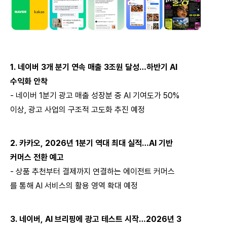
1.
네이버
3
개 분기 연속 매출
3
조원 달성…하반기
AI
수익화 안착
-
네이버
1
분기 광고 매출 성장분 중
AI
기여도가
50%
이상
,
광고 사업의 구조적 고도화 추진 예정
2.
카카오
, 2026
년
1
분기 역대 최대 실적…
AI
기반
커머스 전환 예고
-
상품 추천부터 결제까지 연결하는 에이전트 커머스
를 통해
AI
서비스의 활용 영역 확대 예정
3.
네이버
, AI
브리핑에 광고 테스트 시작…
2026
년
3