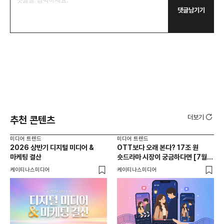
댓글남기기
더보기
추천 콘텐츠
미디어 트렌드
미디어 트렌드
미디
2026 상반기 디지털 미디어 &
OTT보다 오래 본다? 17조 원
[무
마케팅 결산
숏드라마 시장이 궁금하다면 [7월
마
디지털 미디어&마케팅 이슈]
케이티나스미디어
케이티나스미디어
(주