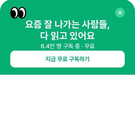
65,043명의 마케터를 성장시키는 뉴스레터
뉴스레터 구독하기
요즘 잘 나가는 사람들,
다 읽고 있어요
6.4만 명 구독 중 · 무료
NHN AD
지금 무료 구독하기
오픈애즈란
공지사항
제휴문의
인사이터 신청
뉴스레터
광고안내
경기도 성남시 분당구 대왕판교로645번길 16
대표 : 심도섭
사업자등록번호 : 144-81-27690(
사업자정보확인
)
통신판매업신고번호 : 2014-경기성남-1023
호스팅서비스사업자 : 오픈애즈
서비스•광고 문의 :
1800-2198
이메일 :
openads@openads.co.kr