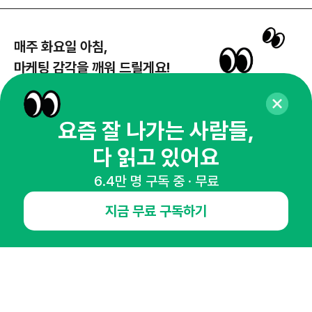
매주 화요일 아침,
마케팅 감각을 깨워 드릴게요!
65,043명의 마케터를 성장시키는 뉴스레터
뉴스레터 구독하기
요즘 잘 나가는 사람들,
다 읽고 있어요
6.4만 명 구독 중 · 무료
NHN AD
지금 무료 구독하기
오픈애즈란
공지사항
제휴문의
인사이터 신청
뉴스레터
광고안내
경기도 성남시 분당구 대왕판교로645번길 16
대표 : 심도섭
사업자등록번호 : 144-81-27690(
사업자정보확인
)
통신판매업신고번호 : 2014-경기성남-1023