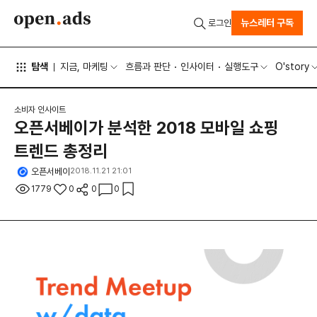
뉴스레터 구독
로그인
탐색
지금, 마케팅
흐름과 판단
인사이터
실행도구
O'story
소비자 인사이트
오픈서베이가 분석한 2018 모바일 쇼핑
트렌드 총정리
오픈서베이
2018.11.21 21:01
1779
0
0
0