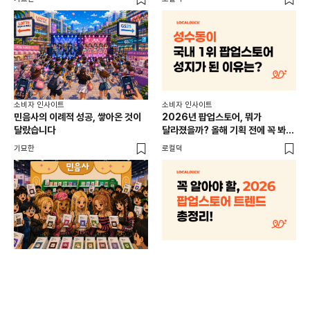
소비
소비자 인사이트
소비자 인사이트
CR
민음사의 이례적 성공, 쌓아온 것이
2026년 팝업스토어, 뭐가
개
달랐습니다
달라졌을까? 올해 기획 전에 꼭 봐야
할 트렌드 4가지
DX
기묘한
로컬덕