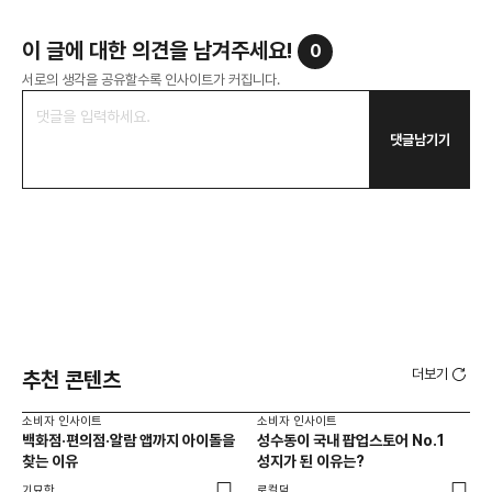
이 글에 대한 의견을 남겨주세요!
0
서로의 생각을 공유할수록 인사이트가 커집니다.
댓글남기기
더보기
추천 콘텐츠
소비자 인사이트
소비자 인사이트
소비
백화점·편의점·알람 앱까지 아이돌을
성수동이 국내 팝업스토어 No.1
외국
찾는 이유
성지가 된 이유는?
남
이
기묘한
로컬덕
썸트